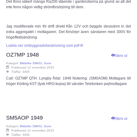
Det finns säkert många Ra200 stående i garderoberna på grund av att det
inte finns någon vettig strömförsörjning till dem.
Jag modifierade min för drift direkt från 12V och byggde dessutom in det
extra aggregatet i mottagaren. Det försörjer även sändaren med 300V för
högeffektsändning.
Ladda ner ombyggnadsbeskrivning som pdf-fil
OZ7MP 1948
Skriv ut
Kategori:
Bildarkiv SM4XL Sune
Publicerad 12 november 2015
Träffar: 3405
Call: OZ7MP QTH: Lyngby Årtal: 1948 Notering: (SM0AOM) Mottagare till
höger Körting KST (tysk HRO-kopia) till vänster Telefunken pejlmottagare
SM5AOP 1949
Skriv ut
Kategori:
Bildarkiv SM4XL Sune
Publicerad 12 november 2015
Träffar: 3456