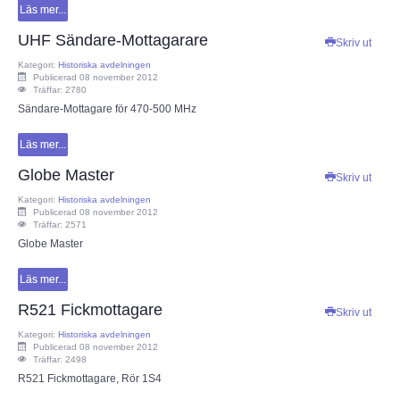
Läs mer...
UHF Sändare-Mottagarare
GDPR
Skriv ut
Kategori:
Historiska avdelningen
Publicerad 08 november 2012
Samarbetspartners
Träffar: 2780
Sändare-Mottagare för 470-500 MHz
Rikstäckande föreningar
Läs mer...
Globe Master
TEKNIK
Skriv ut
Kategori:
Historiska avdelningen
Publicerad 08 november 2012
Antenner och antennsystem
Träffar: 2571
Globe Master
Digitalteknik
Läs mer...
Experimentera med elektronik
R521 Fickmottagare
Skriv ut
Kategori:
Historiska avdelningen
Publicerad 08 november 2012
Myter inom amatörradion
Träffar: 2498
R521 Fickmottagare, Rör 1S4
RA200