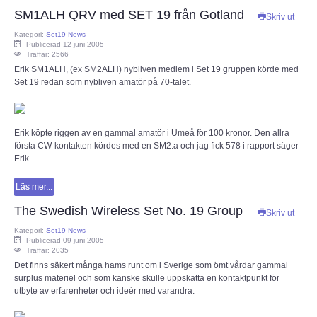
SM1ALH QRV med SET 19 från Gotland
Skriv ut
Kategori:
Set19 News
Publicerad 12 juni 2005
Träffar: 2566
Erik SM1ALH, (ex SM2ALH) nybliven medlem i Set 19 gruppen körde med
Set 19 redan som nybliven amatör på 70-talet.
Erik köpte riggen av en gammal amatör i Umeå för 100 kronor. Den allra
första CW-kontakten kördes med en SM2:a och jag fick 578 i rapport säger
Erik.
Läs mer...
The Swedish Wireless Set No. 19 Group
Skriv ut
Kategori:
Set19 News
Publicerad 09 juni 2005
Träffar: 2035
Det finns säkert många hams runt om i Sverige som ömt vårdar gammal
surplus materiel och som kanske skulle uppskatta en kontaktpunkt för
utbyte av erfarenheter och ideér med varandra.