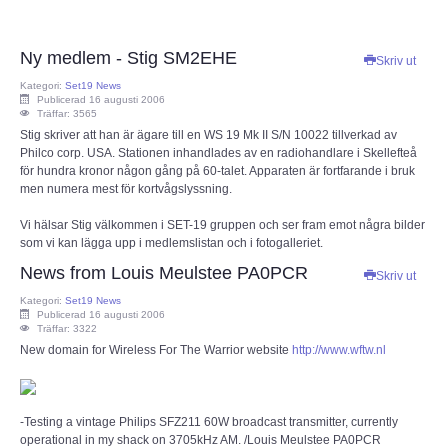
Ny medlem - Stig SM2EHE
Skriv ut
Kategori:
Set19 News
Publicerad 16 augusti 2006
Träffar: 3565
Stig skriver att han är ägare till en WS 19 Mk II S/N 10022 tillverkad av
Philco corp. USA. Stationen inhandlades av en radiohandlare i Skellefteå
för hundra kronor någon gång på 60-talet. Apparaten är fortfarande i bruk
men numera mest för kortvågslyssning.
Vi hälsar Stig välkommen i SET-19 gruppen och ser fram emot några bilder
som vi kan lägga upp i medlemslistan och i fotogalleriet.
News from Louis Meulstee PA0PCR
Skriv ut
Kategori:
Set19 News
Publicerad 16 augusti 2006
Träffar: 3322
New domain for Wireless For The Warrior website
http://www.wftw.nl
-Testing a vintage Philips SFZ211 60W broadcast transmitter, currently
operational in my shack on 3705kHz AM. /Louis Meulstee PA0PCR