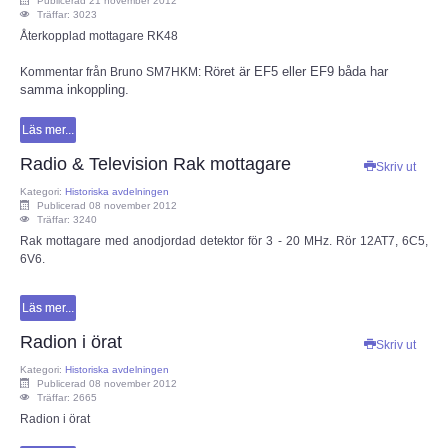
Publicerad 21 november 2012
Träffar: 3023
Återkopplad mottagare RK48
OM ESR
Röret är EF5 eller EF9 båda har
Kommentar från Bruno SM7HKM:
samma inkoppling.
Om ESR
Läs mer...
Styrelse och Funktionärer
Radio & Television Rak mottagare
Skriv ut
Stadgar (pdf)
Kategori:
Historiska avdelningen
Publicerad 08 november 2012
Träffar: 3240
Målbild (pdf)
Rak mottagare med anodjordad detektor för 3 - 20 MHz. Rör 12AT7, 6C5,
6V6.
Hänt i ESR
Läs mer...
Radion i örat
ESR - Omvärldsbevakning
Skriv ut
Kategori:
Historiska avdelningen
Publicerad 08 november 2012
Om webbplatsen ESR.SE
Träffar: 2665
Radion i örat
Radioskolan - Telegrafi