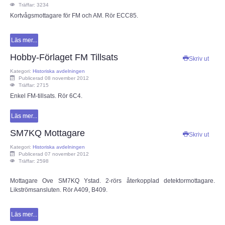
Träffar: 3234
Kortvågsmottagare för FM och AM. Rör ECC85.
Läs mer...
Hobby-Förlaget FM Tillsats
Skriv ut
Kategori:
Historiska avdelningen
Publicerad 08 november 2012
Träffar: 2715
Enkel FM-tillsats. Rör 6C4.
Läs mer...
SM7KQ Mottagare
Skriv ut
Kategori:
Historiska avdelningen
Publicerad 07 november 2012
Träffar: 2598
Mottagare Ove SM7KQ Ystad. 2-rörs återkopplad detektormottagare.
Likströmsansluten. Rör A409, B409.
Läs mer...