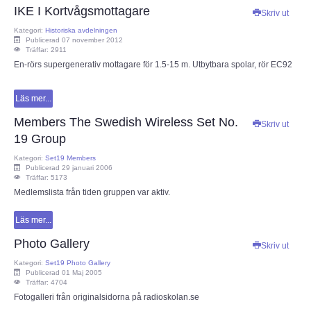
IKE I Kortvågsmottagare
Skriv ut
Kategori:
Historiska avdelningen
Publicerad 07 november 2012
Träffar: 2911
En-rörs supergenerativ mottagare för 1.5-15 m. Utbytbara spolar, rör EC92
Läs mer...
Members The Swedish Wireless Set No.
Skriv ut
19 Group
Kategori:
Set19 Members
Publicerad 29 januari 2006
Träffar: 5173
Medlemslista från tiden gruppen var aktiv.
Läs mer...
Photo Gallery
Skriv ut
Kategori:
Set19 Photo Gallery
Publicerad 01 Maj 2005
Träffar: 4704
Fotogalleri från originalsidorna på radioskolan.se