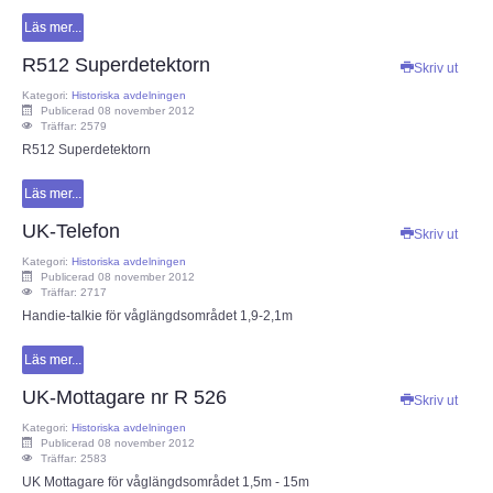
Läs mer...
Radioutrustning
R512 Superdetektorn
Skriv ut
Kategori:
Historiska avdelningen
Tillbehör
Publicerad 08 november 2012
Träffar: 2579
R512 Superdetektorn
Wireless Set No.19
Läs mer...
Övrigt
UK-Telefon
Skriv ut
Kategori:
Historiska avdelningen
Utbildning - Radioteknik
Publicerad 08 november 2012
Träffar: 2717
Handie-talkie för våglängdsområdet 1,9-2,1m
Utbildning - Telegrafi
Läs mer...
Allt om amatörradiotrafik
UK-Mottagare nr R 526
Skriv ut
Kategori:
Historiska avdelningen
Störningar / EMC / EMI
Publicerad 08 november 2012
Träffar: 2583
UK Mottagare för våglängdsområdet 1,5m - 15m