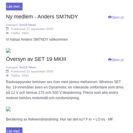
Läs mer...
Ny medlem - Anders SM7NDY
Skriv ut
Kategori:
Set19 News
Publicerad 27 september 2005
Träffar: 2994
Vi hälsar Anders SM7NDY välkommen
Översyn av SET 19 MKIII
Skriv ut
Kategori:
Set19 News
Publicerad 21 september 2005
Träffar: 2544
Radioapparater behöver ses över med jämna mellanrum. Wireless SET
No. 19 innehåller även en Dynamotor, en roterande omformare som drivs
på 12 V och lämnar 275 och 500 V likspänning. Precis som alla andra
motorer behövs motortvätt och rundsmörjning.
Beräkning av frekvensblandning. Hur var det nu? F in = LO inj - MF.
Läs mer...