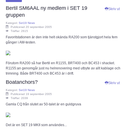
Bertil SM6AAL ny medlem i SET 19
Skriv ut
gruppen
Kategori:
Set19 News
Publicerad 20 september 2005
Träffar: 2615
Favoritstationen är den inte helt okända RA200 som tjänstgjort hela fem
gånger i AM-testen.
Förutom RA200 så har Bertil en R1155, BRT400 och BC453 i shacket.
R1155:an genomgår just nu helrenovering med utbyte av allt kablage och
trimning. Både BRT400 och BC453 är i drift.
Boatanchors?
Skriv ut
Kategori:
Set19 News
Publicerad 19 september 2005
Träffar: 2039
Gamla CQ från slutet av 50-talet är en guldgruva
Det är en SET 19 MKII som användes...