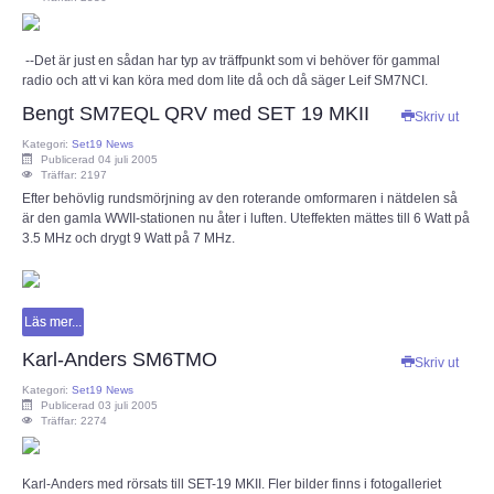
--Det är just en sådan har typ av träffpunkt som vi behöver för gammal
radio och att vi kan köra med dom lite då och då säger Leif SM7NCI.
Bengt SM7EQL QRV med SET 19 MKII
Skriv ut
Kategori:
Set19 News
Publicerad 04 juli 2005
Träffar: 2197
Efter behövlig rundsmörjning av den roterande omformaren i nätdelen så
är den gamla WWII-stationen nu åter i luften. Uteffekten mättes till 6 Watt på
3.5 MHz och drygt 9 Watt på 7 MHz.
Läs mer...
Karl-Anders SM6TMO
Skriv ut
Kategori:
Set19 News
Publicerad 03 juli 2005
Träffar: 2274
Karl-Anders med rörsats till SET-19 MKII. Fler bilder finns i fotogalleriet