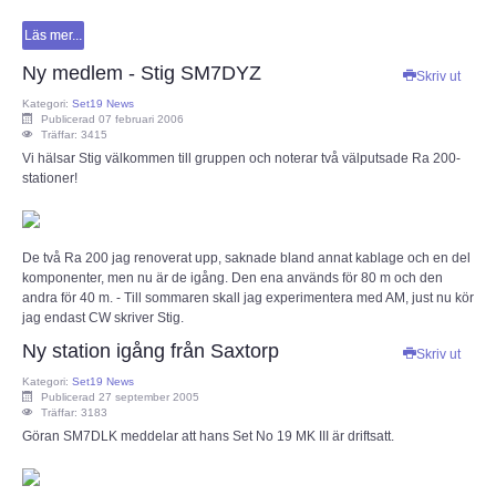
Läs mer...
Ny medlem - Stig SM7DYZ
Skriv ut
Kategori:
Set19 News
Publicerad 07 februari 2006
Träffar: 3415
Vi hälsar Stig välkommen till gruppen och noterar två välputsade Ra 200-
stationer!
De två Ra 200 jag renoverat upp, saknade bland annat kablage och en del
komponenter, men nu är de igång. Den ena används för 80 m och den
andra för 40 m. - Till sommaren skall jag experimentera med AM, just nu kör
jag endast CW skriver Stig.
Ny station igång från Saxtorp
Skriv ut
Kategori:
Set19 News
Publicerad 27 september 2005
Träffar: 3183
Göran SM7DLK meddelar att hans Set No 19 MK III är driftsatt.