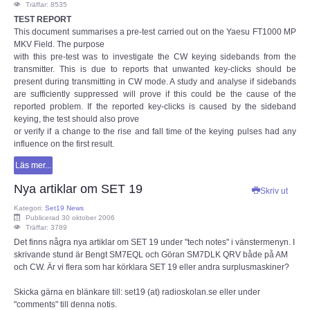
Träffar: 8535
TEST REPORT
This document summarises a pre-test carried out on the Yaesu FT1000 MP
MKV Field. The purpose
with this pre-test was to investigate the CW keying sidebands from the
transmitter. This is due to reports that unwanted key-clicks should be
present during transmitting in CW mode. A study and analyse if sidebands
are sufficiently suppressed will prove if this could be the cause of the
reported problem. If the reported key-clicks is caused by the sideband
keying, the test should also prove
or verify if a change to the rise and fall time of the keying pulses had any
influence on the first result.
Läs mer...
Nya artiklar om SET 19
Skriv ut
Kategori:
Set19 News
Publicerad 30 oktober 2006
Träffar: 3789
Det finns några nya artiklar om SET 19 under "tech notes" i vänstermenyn. I
skrivande stund är Bengt SM7EQL och Göran SM7DLK QRV både på AM
och CW. Är vi flera som har körklara SET 19 eller andra surplusmaskiner?
Skicka gärna en blänkare till: set19 (at) radioskolan.se eller under
"comments" till denna notis.