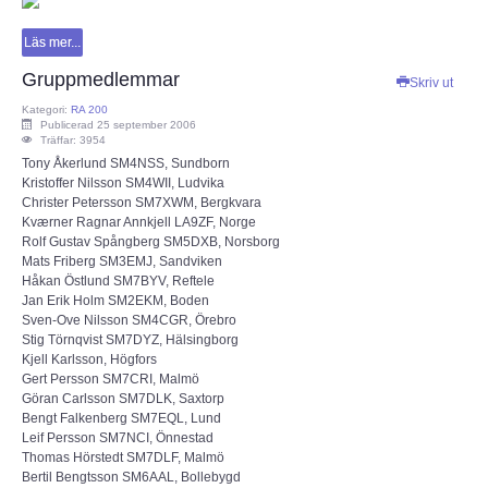
Läs mer...
Gruppmedlemmar
Skriv ut
Kategori:
RA 200
Publicerad 25 september 2006
Träffar: 3954
Tony Åkerlund SM4NSS, Sundborn
Kristoffer Nilsson SM4WII, Ludvika
Christer Petersson SM7XWM, Bergkvara
Kværner Ragnar Annkjell LA9ZF, Norge
Rolf Gustav Spångberg SM5DXB, Norsborg
Mats Friberg SM3EMJ, Sandviken
Håkan Östlund SM7BYV, Reftele
Jan Erik Holm SM2EKM, Boden
Sven-Ove Nilsson SM4CGR, Örebro
Stig Törnqvist SM7DYZ, Hälsingborg
Kjell Karlsson, Högfors
Gert Persson SM7CRI, Malmö
Göran Carlsson SM7DLK, Saxtorp
Bengt Falkenberg SM7EQL, Lund
Leif Persson SM7NCI, Önnestad
Thomas Hörstedt SM7DLF, Malmö
Bertil Bengtsson SM6AAL, Bollebygd