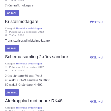
Träffar: 3024
7 rörs trafikmottagare
Bulletiner från ARRL
Läs mer...
Kristallmottagare
Nyheter utifrån
Skriv ut
Kategori:
Historiska avdelningen
Publicerad 31 december 2012
Vågutbredningsprognoser
Träffar: 2820
Transistoriserad kristallmottagare
MEDLEM
Läs mer...
Schema samling 2-rörs sändare
Skriv ut
Historiska avdelningen
Kategori:
Historiska avdelningen
Publicerad 31 december 2012
Träffar: 3065
WS Set No 19
2rörs sändare 60 watt Typ 3
40 watt ECO-PA sändare Nr R600
Inspelningar
60 watt 2 rörsändare Nr 601
Läs mer...
Bildarkiv SM4XL
Återkopplad mottagare RK48
Skriv ut
Kategori:
Historiska avdelningen
Medlemsansökan