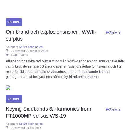
Läs mer...
Om brand och explosionsrisker i WWII-
Skriv ut
surplus
Kategori:
Set19 Tech notes
Publicerad 29 oktober 2006
Träffar: 4681
Att spänningssätta radioutrustning från WWII-perioden och som kanske inte
varit i bruk de senare 60 åren kräver en viss förståelse för riskerna och lite
extra försiktighet. Lämplig skyddsutrustning är heltäckande klädsel,
glasögon med sidoskydd och hörselskydd rekommenderas.
Läs mer...
Keying Sidebands & Harmonics from
Skriv ut
FT1000MP versus WS-19
Kategori:
Set19 Tech notes
Publicerad 04 juli 2005