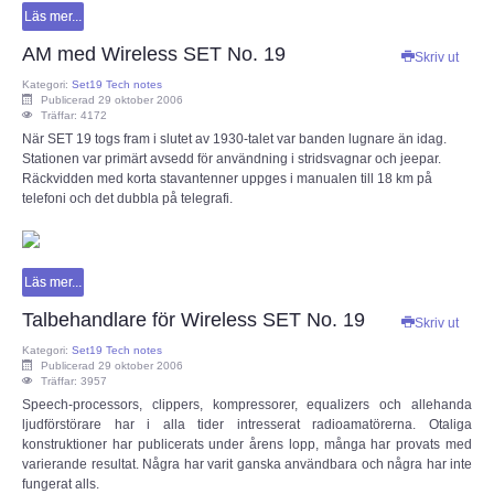
Läs mer...
AM med Wireless SET No. 19
Skriv ut
Kategori:
Set19 Tech notes
Publicerad 29 oktober 2006
Träffar: 4172
När SET 19 togs fram i slutet av 1930-talet var banden lugnare än idag.
Stationen var primärt avsedd för användning i stridsvagnar och jeepar.
Räckvidden med korta stavantenner uppges i manualen till 18 km på
telefoni och det dubbla på telegrafi.
Läs mer...
Talbehandlare för Wireless SET No. 19
Skriv ut
Kategori:
Set19 Tech notes
Publicerad 29 oktober 2006
Träffar: 3957
Speech-processors, clippers, kompressorer, equalizers och allehanda
ljudförstörare har i alla tider intresserat radioamatörerna. Otaliga
konstruktioner har publicerats under årens lopp, många har provats med
varierande resultat. Några har varit ganska användbara och några har inte
fungerat alls.