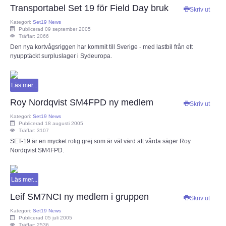
Transportabel Set 19 för Field Day bruk
Skriv ut
Kategori:
Set19 News
Publicerad 09 september 2005
Träffar: 2066
Den nya kortvågsriggen har kommit till Sverige - med lastbil från ett
nyupptäckt surpluslager i Sydeuropa.
Läs mer...
Roy Nordqvist SM4FPD ny medlem
Skriv ut
Kategori:
Set19 News
Publicerad 18 augusti 2005
Träffar: 3107
SET-19 är en mycket rolig grej som är väl värd att vårda säger Roy
Nordqvist SM4FPD.
Läs mer...
Leif SM7NCI ny medlem i gruppen
Skriv ut
Kategori:
Set19 News
Publicerad 05 juli 2005
Träffar: 2536