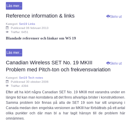
Läs mer...
Reference information & links
Skriv ut
Kategori:
Set19 Links
Publicerad 06 februari 2013
Träffar: 6451
Blandade referenser och länkar om WS 19
Läs mer...
Canadian Wireless SET No. 19 MKIII
Skriv ut
Problem med Pitch-ton och frekvensvariation
Kategori:
Set19 Tech notes
Publicerad 30 oktober 2006
Träffar: 4394
Efter att ha kört några Canadian SET No. 19 MKIII mot varandra under en
längre tid kan man konstatera att det finns allvarliga brister i konstruktionen.
Samma problem bör finnas på alla de SET 19 som har sitt ursprung i
Canada medan den engelska versionen av MKIII har förbättrats på ett antal
olika punkter och där man bl a har tagit hänsyn till de problem här
omnämnes.