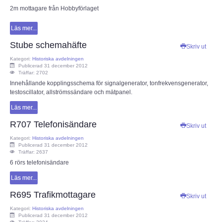
2m mottagare från Hobbyförlaget
IEC-CISPR
Läs mer...
NRAU
Stube schemahäfte
Skriv ut
Kategori:
Historiska avdelningen
Föreningar
Publicerad 31 december 2012
Träffar: 2702
Innehållande kopplingsschema för signalgenerator, tonfrekvensgenerator,
SENASTE
testoscillator, allströmssändare och mätpanel.
Läs mer...
Nyheter
R707 Telefonisändare
Skriv ut
Kategori:
Historiska avdelningen
ESR Resonans
Publicerad 31 december 2012
Träffar: 2637
6 rörs telefonisändare
ESR-Nyheterna
Läs mer...
Satellitnyheter AMSAT
R695 Trafikmottagare
Skriv ut
Kategori:
Historiska avdelningen
DX-bulletin från ARRL
Publicerad 31 december 2012