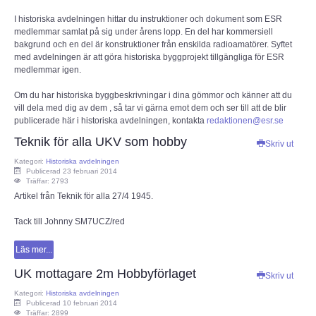
I historiska avdelningen hittar du instruktioner och dokument som ESR
ECC
medlemmar samlat på sig under årens lopp. En del har kommersiell
bakgrund och en del är konstruktioner från enskilda radioamatörer. Syftet
med avdelningen är att göra historiska byggprojekt tillgängliga för ESR
Provförrättning
medlemmar igen.
PTS e-tjänst
Om du har historiska byggbeskrivningar i dina gömmor och känner att du
vill dela med dig av dem , så tar vi gärna emot dem och ser till att de blir
publicerade här i historiska avdelningen, kontakta
redaktionen@esr.se
Provfrågebank
Teknik för alla UKV som hobby
Skriv ut
Kategori:
Historiska avdelningen
Provfrågegruppen
Publicerad 23 februari 2014
Träffar: 2793
Artikel från Teknik för alla 27/4 1945.
PTS mötesanteckningar
Tack till Johnny SM7UCZ/red
IARU
Läs mer...
IARU dokument
UK mottagare 2m Hobbyförlaget
Skriv ut
Kategori:
Historiska avdelningen
Publicerad 10 februari 2014
Elsäkerhetsverket
Träffar: 2899