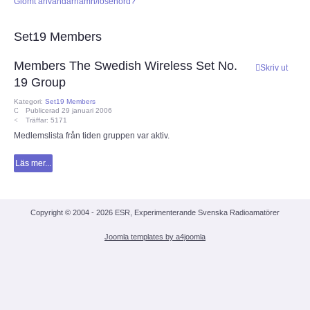
Glömt användarnamn/lösenord?
CEPT
Set19 Members
ECC
Members The Swedish Wireless Set No.
Skriv ut
19 Group
Provförrättning
Kategori:
Set19 Members
Publicerad 29 januari 2006
Träffar: 5171
PTS e-tjänst
Medlemslista från tiden gruppen var aktiv.
Läs mer...
Provfrågebank
Provfrågegruppen
Copyright © 2004 - 2026 ESR, Experimenterande Svenska Radioamatörer
PTS mötesanteckningar
Joomla templates by a4joomla
IARU
IARU dokument