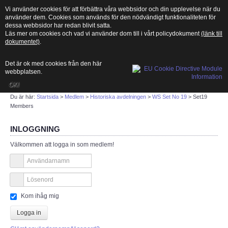
Vi använder cookies för att förbättra våra webbsidor och din upplevelse när du
använder dem. Cookies som används för den nödvändigt funktionaliteten för
dessa webbsidor har redan blivit satta.
Läs mer om cookies och vad vi använder dom till i vårt policydokument
(länk till
dokumentet)
.
Det är ok med cookies från den här
MENU
webbplatsen.
OK!
Sök
Du är här:
Startsida
>
Medlem
>
Historiska avdelningen
>
WS Set No 19
>
Set19
Members
START
INLOGGNING
Välkommen att logga in som medlem!
Vad är amatörradio?
Länksamling
Kom ihåg mig
PTS
Logga in
ITU