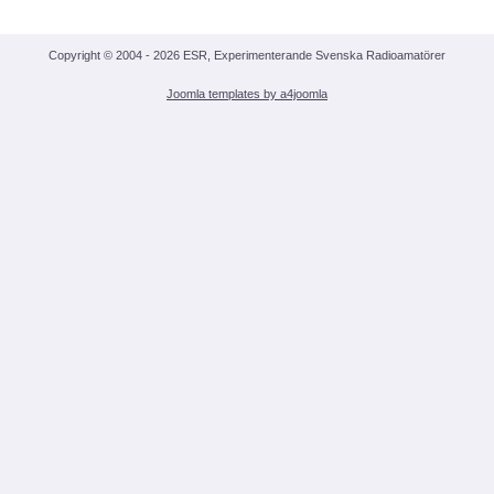
Medlemsansökan
Copyright © 2004 - 2026 ESR, Experimenterande Svenska Radioamatörer
Joomla templates by a4joomla
OM ESR
Om ESR
Styrelse och Funktionärer
Stadgar (pdf)
Målbild (pdf)
Hänt i ESR
ESR - Omvärldsbevakning