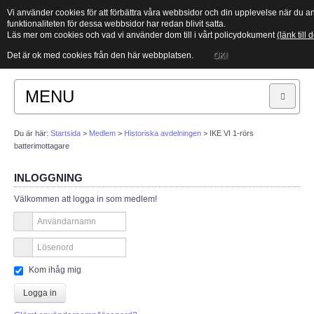
Vi använder cookies för att förbättra våra webbsidor och din upplevelse när d
funktionaliteten för dessa webbsidor har redan blivit satta.
Läs mer om cookies och vad vi använder dom till i vårt policydokument
(länk till
Det är ok med cookies från den här webbplatsen.
OK!
MENU
Sök
Du är här:
Startsida
>
Medlem
>
Historiska avdelningen
>
IKE VI 1-rörs
batterimottagare
START
INLOGGNING
Välkommen att logga in som medlem!
Vad är amatörradio?
Länksamling
Kom ihåg mig
PTS
Logga in
ITU