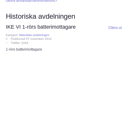
Glömt användarnamn/lösenord?
CEPT
Historiska avdelningen
ECC
IKE VI 1-rörs batterimottagare
Skriv ut
Kategori:
Historiska avdelningen
Publicerad 07 november 2012
Provförrättning
Träffar: 2444
1-rörs batterimottagare
PTS e-tjänst
Provfrågebank
Provfrågegruppen
PTS mötesanteckningar
IARU
IARU dokument