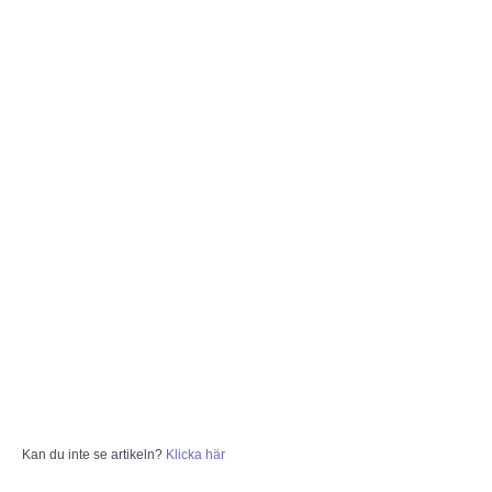
DX-bulletin från ARRL
Bulletiner från ARRL
Nyheter utifrån
Vågutbredningsprognoser
MEDLEM
Historiska avdelningen
WS Set No 19
Inspelningar
Kan du inte se artikeln?
Klicka här
Bildarkiv SM4XL