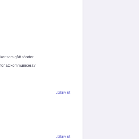
aker som gått sönder.
 för att kommunicera?
Skriv ut
Skriv ut