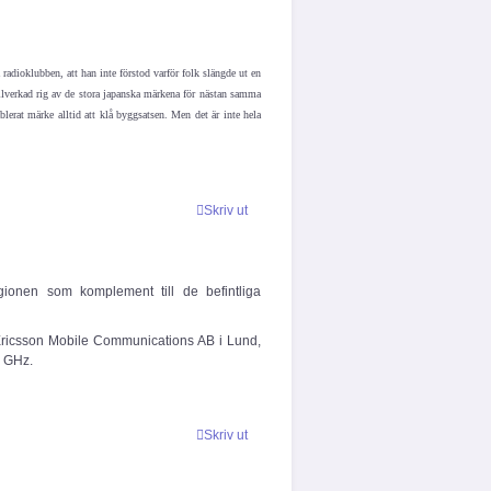
radioklubben, att han inte förstod varför folk slängde ut en
llverkad rig av de stora japanska märkena för nästan samma
lerat märke alltid att klå byggsatsen. Men det är inte hela
Skriv ut
ionen som komplement till de befintliga
ricsson Mobile Communications AB i Lund,
4 GHz.
Skriv ut