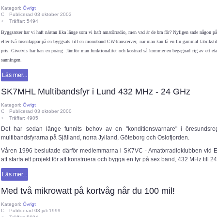
Kategori:
Övrigt
Publicerad 03 oktober 2003
Träffar: 5494
Byggsatser har vi haft nästan lika länge som vi haft amatörradio, men vad är de bra för? Nyligen sade någon på 
eller två tusenlappar på en byggsats till en monoband CW-transceiver, när man kan få en fin gammal fabriksti
pris. Givetvis har han en poäng. Jämför man funktionalitet och kostnad så kommer en begagnad rig av ett etab
sanningen.
Läs mer...
SK7MHL Multibandsfyr i Lund 432 MHz - 24 GHz
Kategori:
Övrigt
Publicerad 03 oktober 2000
Träffar: 4905
Det har sedan länge funnits behov av en "konditionsvarnare" i öresundsreg
multibandsfyrarna på Själland, norra Jylland, Göteborg och Oslofjorden.
Våren 1996 beslutade därför medlemmarna i SK7VC - Amatörradioklubben vid E
att starta ett projekt för att konstruera och bygga en fyr på sex band, 432 MHz till 2
Läs mer...
Med två mikrowatt på kortvåg når du 100 mil!
Kategori:
Övrigt
Publicerad 03 juli 1999