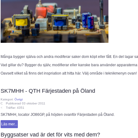
Många bygger själva och andra modiferar saker dom köpt eller fått. En del lagar s
Vad gillar du? Bygger du själv, modifierar eller kanske bara använder apparaterna
Oavsett vilket så finns det inspriation att hitta här. Välj område i teknikmenyn ovan!
SK7MHH - QTH Färjestaden på Öland
Kategori:
Övrigt
Publicerad 03 oktober 2011
Träffar: 4351
SK7MHH, locator JO86GP, på höjden ovanför Färjestaden på Öland.
Läs mer...
Byggsatser vad är det för vits med dem?