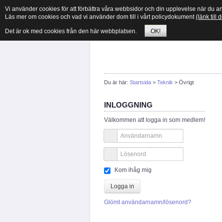
Vi använder cookies för att förbättra våra webbsidor och din upplevelse när du 
Läs mer om cookies och vad vi använder dom till i vårt policydokument
(länk till
Det är ok med cookies från den här webbplatsen.
OK!
Du är här:
Startsida
>
Teknik
>
Övrigt
INLOGGNING
Välkommen att logga in som medlem!
Kom ihåg mig
Logga in
Glömt användarnamn/lösenord?