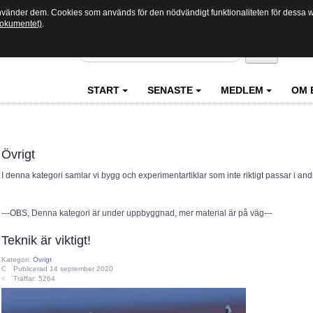
använder dem. Cookies som används för den nödvändigt funktionaliteten för dessa we
 dokumentet)
.
Sök
START
SENASTE
MEDLEM
OM 
Övrigt
I denna kategori samlar vi bygg och experimentartiklar som inte riktigt passar i and
---OBS, Denna kategori är under uppbyggnad, mer material är på väg---
Teknik är viktigt!
Kategori:
Övrigt
Publicerad 14 september 2020
Träffar: 5264