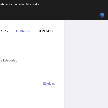
bbsidor har redan blivit satta.
ESR
TEKNIK
KONTAKT
ra kategorier.
Skriv ut