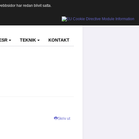
bbsidor har redan blivit satta.
ESR
TEKNIK
KONTAKT
Skriv ut