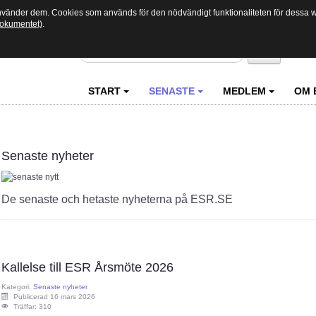
använder dem. Cookies som används för den nödvändigt funktionaliteten för dessa we
 dokumentet)
.
Sök
START
SENASTE
MEDLEM
OM 
Senaste nyheter
De senaste och hetaste nyheterna på ESR.SE
Kallelse till ESR Årsmöte 2026
Kategori:
Senaste nyheter
Publicerad 16 mars 2026
Träffar: 310