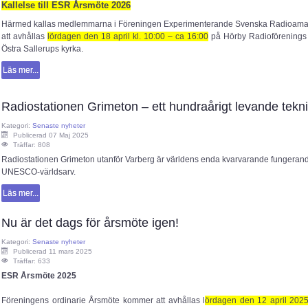
Kallelse till ESR Årsmöte 2026
Härmed kallas medlemmarna i Föreningen Experimenterande Svenska Radioamatö
att avhållas
lördagen den 18 april kl. 10:00 – ca 16:00
på Hörby Radioförenings 
Östra Sallerups kyrka.
Läs mer...
Radiostationen Grimeton – ett hundraårigt levande tekn
Kategori:
Senaste nyheter
Publicerad 07 Maj 2025
Träffar: 808
Radiostationen Grimeton utanför Varberg är världens enda kvarvarande fungerand
UNESCO-världsarv.
Läs mer...
Nu är det dags för årsmöte igen!
Kategori:
Senaste nyheter
Publicerad 11 mars 2025
Träffar: 633
ESR Årsmöte 2025
Föreningens ordinarie Årsmöte kommer att avhållas l
ördagen den 12 april 202