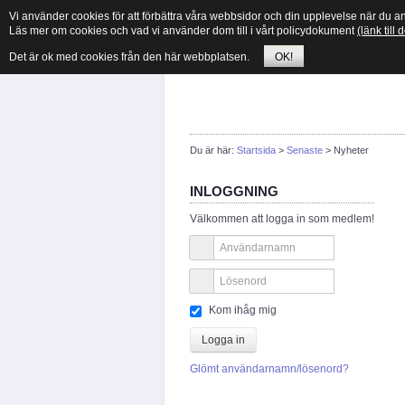
Vi använder cookies för att förbättra våra webbsidor och din upplevelse när du 
Läs mer om cookies och vad vi använder dom till i vårt policydokument
(länk till
Det är ok med cookies från den här webbplatsen.
OK!
Du är här:
Startsida
>
Senaste
>
Nyheter
INLOGGNING
Välkommen att logga in som medlem!
Kom ihåg mig
Logga in
Glömt användarnamn/lösenord?