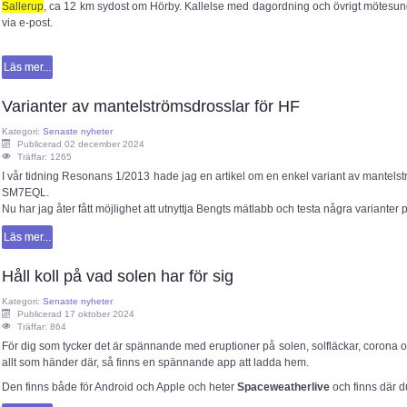
Sallerup
, ca 12 km sydost om Hörby. Kallelse med dagordning och övrigt mötesund
via e-post.
Läs mer...
Varianter av mantelströmsdrosslar för HF
Kategori:
Senaste nyheter
Publicerad 02 december 2024
Träffar: 1265
I vår tidning Resonans 1/2013 hade jag en artikel om en enkel variant av mantelst
SM7EQL.
Nu har jag åter fått möjlighet att utnyttja Bengts mätlabb och testa några varianter
Läs mer...
Håll koll på vad solen har för sig
Kategori:
Senaste nyheter
Publicerad 17 oktober 2024
Träffar: 864
För dig som tycker det är spännande med eruptioner på solen, solfläckar, corona o
allt som händer där, så finns en spännande app att ladda hem.
Den finns både för Android och Apple och heter
Spaceweatherlive
och finns där du