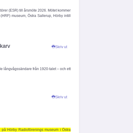
rer (ESR) till årsmöte 2026. Mötet kommer
(HRF) museum, Östra Sallerup, Hörby intill
ikarv
Skriv ut
e långvågssändare från 1920-talet – och ett
Skriv ut
5 på Hörby Radioförenings museum i Östra