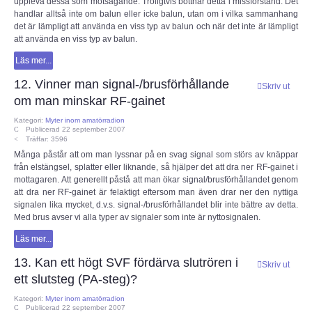
uppleva dessa som motsägande. Troligtvis bottnar detta i missförstånd. Det
handlar alltså inte om balun eller icke balun, utan om i vilka sammanhang
det är lämpligt att använda en viss typ av balun och när det inte är lämpligt
att använda en viss typ av balun.
Läs mer...
12. Vinner man signal-/brusförhållande
Skriv ut
om man minskar RF-gainet
Kategori:
Myter inom amatörradion
Publicerad 22 september 2007
Träffar: 3596
Många påstår att om man lyssnar på en svag signal som störs av knäppar
från elstängsel, splatter eller liknande, så hjälper det att dra ner RF-gainet i
mottagaren. Att generellt påstå att man ökar signal/brusförhållandet genom
att dra ner RF-gainet är felaktigt eftersom man även drar ner den nyttiga
signalen lika mycket, d.v.s. signal-/brusförhållandet blir inte bättre av detta.
Med brus avser vi alla typer av signaler som inte är nyttosignalen.
Läs mer...
13. Kan ett högt SVF fördärva slutrören i
Skriv ut
ett slutsteg (PA-steg)?
Kategori:
Myter inom amatörradion
Publicerad 22 september 2007