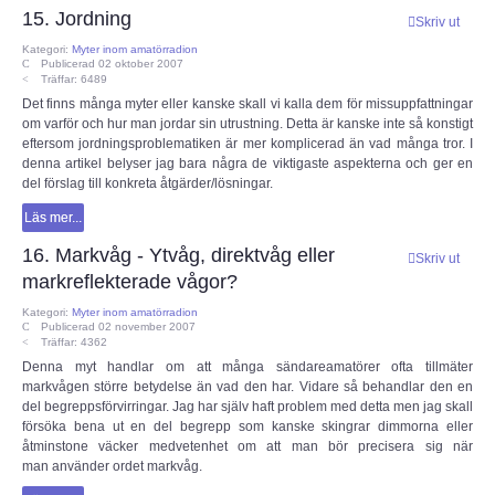
15. Jordning
Skriv ut
Kategori:
Myter inom amatörradion
Publicerad 02 oktober 2007
Träffar: 6489
Det finns många myter eller kanske skall vi kalla dem för missuppfattningar
om varför och hur man jordar sin utrustning. Detta är kanske inte så konstigt
eftersom jordningsproblematiken är mer komplicerad än vad många tror. I
denna artikel belyser jag bara några de viktigaste aspekterna och ger en
del förslag till konkreta åtgärder/lösningar.
Läs mer...
16. Markvåg - Ytvåg, direktvåg eller
Skriv ut
markreflekterade vågor?
Kategori:
Myter inom amatörradion
Publicerad 02 november 2007
Träffar: 4362
Denna myt handlar om att många sändareamatörer ofta tillmäter
markvågen större betydelse än vad den har. Vidare så behandlar den en
del begreppsförvirringar. Jag har själv haft problem med detta men jag skall
försöka bena ut en del begrepp som kanske skingrar dimmorna eller
åtminstone väcker medvetenhet om att man bör precisera sig när
man använder ordet markvåg.