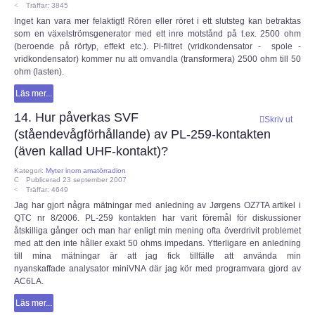
Träffar: 3845
Inget kan vara mer felaktigt! Rören eller röret i ett slutsteg kan betraktas
som en växelströmsgenerator med ett inre motstånd på t.ex. 2500 ohm
(beroende på rörtyp, effekt etc.). Pi-filtret (vridkondensator - spole -
vridkondensator) kommer nu att omvandla (transformera) 2500 ohm till 50
ohm (lasten).
Läs mer...
14. Hur påverkas SVF
Skriv ut
(ståendevågförhållande) av PL-259-kontakten
(även kallad UHF-kontakt)?
Kategori:
Myter inom amatörradion
Publicerad 23 september 2007
Träffar: 4649
Jag har gjort några mätningar med anledning av Jørgens OZ7TA artikel i
QTC nr 8/2006. PL-259 kontakten har varit föremål för diskussioner
åtskilliga gånger och man har enligt min mening ofta överdrivit problemet
med att den inte håller exakt 50 ohms impedans. Ytterligare en anledning
till mina mätningar är att jag fick tillfälle att använda min
nyanskaffade analysator miniVNA där jag kör med programvara gjord av
AC6LA.
Läs mer...