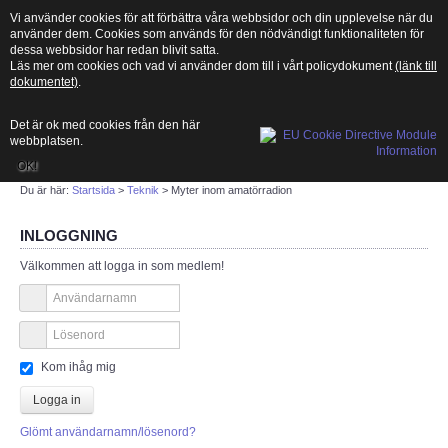
Vi använder cookies för att förbättra våra webbsidor och din upplevelse när du
använder dem. Cookies som används för den nödvändigt funktionaliteten för
dessa webbsidor har redan blivit satta.
Läs mer om cookies och vad vi använder dom till i vårt policydokument
(länk till
dokumentet)
.
Det är ok med cookies från den här
MENU
webbplatsen.
OK!
Sök
Du är här:
Startsida
>
Teknik
>
Myter inom amatörradion
INLOGGNING
START
Välkommen att logga in som medlem!
Vad är amatörradio?
Länksamling
Kom ihåg mig
PTS
Logga in
Glömt användarnamn/lösenord?
ITU