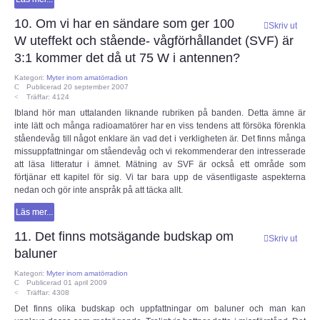
Störningar / EMC / EMI
10. Om vi har en sändare som ger 100
Skriv ut
W uteffekt och stående- vågförhållandet (SVF) är
KONTAKT
3:1 kommer det då ut 75 W i antennen?
Kategori:
Myter inom amatörradion
Publicerad 20 september 2007
Träffar: 4124
Ibland hör man uttalanden liknande rubriken på banden. Detta ämne är
inte lätt och många radioamatörer har en viss tendens att försöka förenkla
ståendevåg till något enklare än vad det i verkligheten är. Det finns många
missuppfattningar om ståendevåg och vi rekommenderar den intresserade
att läsa litteratur i ämnet. Mätning av SVF är också ett område som
förtjänar ett kapitel för sig. Vi tar bara upp de väsentligaste aspekterna
nedan och gör inte anspråk på att täcka allt.
Läs mer...
11. Det finns motsägande budskap om
Skriv ut
baluner
Kategori:
Myter inom amatörradion
Publicerad 01 april 2009
Träffar: 4308
Det finns olika budskap och uppfattningar om baluner och man kan