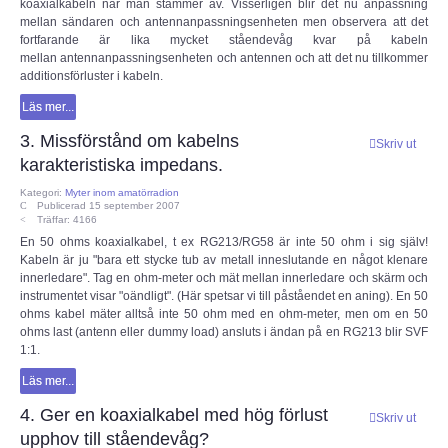
koaxialkabeln när man stämmer av. Visserligen blir det nu anpassning
mellan sändaren och antennanpassningsenheten men observera att det
fortfarande är lika mycket ståendevåg kvar på kabeln
DX-bulletin från ARRL
mellan antennanpassningsenheten och antennen och att det nu tillkommer
additionsförluster i kabeln.
Bulletiner från ARRL
Läs mer...
3. Missförstånd om kabelns
Nyheter utifrån
Skriv ut
karakteristiska impedans.
Vågutbredningsprognoser
Kategori:
Myter inom amatörradion
Publicerad 15 september 2007
Träffar: 4166
En 50 ohms koaxialkabel, t ex RG213/RG58 är inte 50 ohm i sig själv!
MEDLEM
Kabeln är ju "bara ett stycke tub av metall inneslutande en något klenare
innerledare". Tag en ohm-meter och mät mellan innerledare och skärm och
Historiska avdelningen
instrumentet visar "oändligt". (Här spetsar vi till påståendet en aning). En 50
ohms kabel mäter alltså inte 50 ohm med en ohm-meter, men om en 50
ohms last (antenn eller dummy load) ansluts i ändan på en RG213 blir SVF
WS Set No 19
1:1.
Läs mer...
Inspelningar
4. Ger en koaxialkabel med hög förlust
Skriv ut
upphov till ståendevåg?
Bildarkiv SM4XL