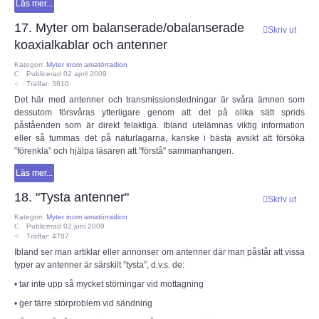
Läs mer...
17. Myter om balanserade/obalanserade
Skriv ut
koaxialkablar och antenner
Kategori:
Myter inom amatörradion
Publicerad 02 april 2009
Träffar: 3810
Det här med antenner och transmissionsledningar är svåra ämnen som
dessutom försvåras ytterligare genom att det på olika sätt sprids
påståenden som är direkt felaktiga. Ibland utelämnas viktig information
eller så tummas det på naturlagarna, kanske i bästa avsikt att försöka
”förenkla” och hjälpa läsaren att "förstå" sammanhangen.
Läs mer...
18. "Tysta antenner"
Skriv ut
Kategori:
Myter inom amatörradion
Publicerad 02 juni 2009
Träffar: 4787
Ibland ser man artiklar eller annonser om antenner där man påstår att vissa
typer av antenner är särskilt ”tysta”, d.v.s. de:
• tar inte upp så mycket störningar vid mottagning
• ger färre störproblem vid sändning