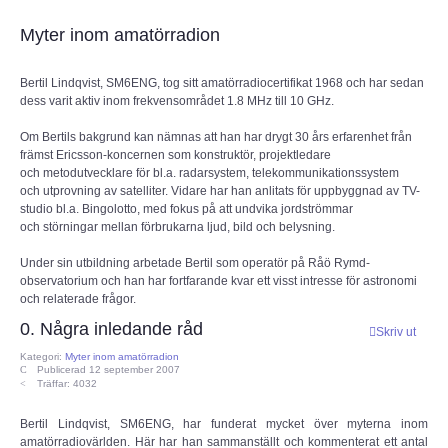
Myter inom amatörradion
CEPT
Bertil Lindqvist, SM6ENG, tog sitt amatörradiocertifikat 1968 och har
sedan
ECC
dess varit aktiv inom frekvensområdet 1.8 MHz till 10 GHz.
Om Bertils bakgrund kan nämnas att han har drygt 30 års erfarenhet från
Provförrättning
främst Ericsson-koncernen som konstruktör, projektledare
och
metodutvecklare för bl.a. radarsystem, telekommunikationssystem
PTS e-tjänst
och
utprovning av satelliter. Vidare har han anlitats för uppbyggnad av
TV-
studio bl.a. Bingolotto, med fokus på att undvika jordströmmar
och
störningar mellan förbrukarna ljud, bild och belysning.
Provfrågebank
Under sin utbildning arbetade Bertil som operatör på Råö Rymd-
observatorium och han har fortfarande kvar ett visst intresse för astronomi
Provfrågegruppen
och relaterade frågor.
0. Några inledande råd
Skriv ut
PTS mötesanteckningar
Kategori:
Myter inom amatörradion
Publicerad 12 september 2007
Träffar: 4032
IARU
Bertil Lindqvist, SM6ENG, har funderat mycket över myterna inom
IARU dokument
amatörradiovärlden. Här har han sammanställt och kommenterat ett antal