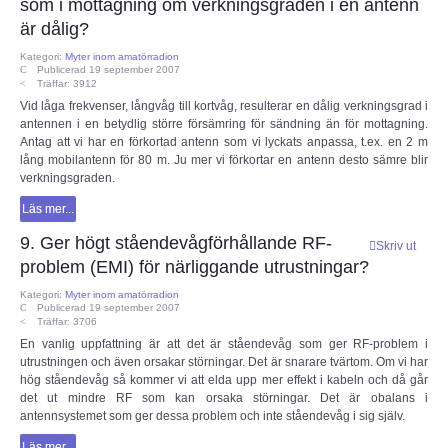
som i mottagning om verkningsgraden i en antenn
Myter inom amatörradion
är dålig?
RA200
Kategori:
Myter inom amatörradion
Publicerad 19 september 2007
Träffar: 3912
Radioutrustning
Vid låga frekvenser, långvåg till kortvåg, resulterar en dålig verkningsgrad i
antennen i en betydlig större försämring för sändning än för mottagning.
Antag att vi har en förkortad antenn som vi lyckats anpassa, t.ex. en 2 m
Tillbehör
lång mobilantenn för 80 m. Ju mer vi förkortar en antenn desto sämre blir
verkningsgraden.
Wireless Set No.19
Läs mer...
9. Ger högt ståendevågförhållande RF-
Skriv ut
Övrigt
problem (EMI) för närliggande utrustningar?
Kategori:
Myter inom amatörradion
Utbildning - Radioteknik
Publicerad 19 september 2007
Träffar: 3706
En vanlig uppfattning är att det är ståendevåg som ger RF-problem i
Utbildning - Telegrafi
utrustningen och även orsakar störningar. Det är snarare tvärtom. Om vi har
hög ståendevåg så kommer vi att elda upp mer effekt i kabeln och då går
det ut mindre RF som kan orsaka störningar. Det är obalans i
Allt om amatörradiotrafik
antennsystemet som ger dessa problem och inte ståendevåg i sig själv.
Läs mer...