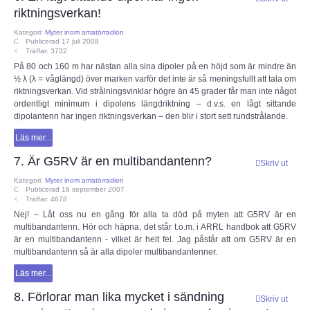
Om webbplatsen ESR.SE
riktningsverkan!
Kategori:
Myter inom amatörradion
Radioskolan - Telegrafi
Publicerad 17 juli 2008
Träffar: 3732
På 80 och 160 m har nästan alla sina dipoler på en höjd som är mindre än
GDPR
½ λ (λ = våglängd) över marken varför det inte är så meningsfullt att tala om
riktningsverkan. Vid strålningsvinklar högre än 45 grader får man inte något
Samarbetspartners
ordentligt minimum i dipolens längdriktning – d.v.s. en lågt sittande
dipolantenn har ingen riktningsverkan – den blir i stort sett rundstrålande.
Läs mer...
Rikstäckande föreningar
7. Är G5RV är en multibandantenn?
Skriv ut
TEKNIK
Kategori:
Myter inom amatörradion
Publicerad 18 september 2007
Träffar: 4678
Antenner och antennsystem
Nej! – Låt oss nu en gång för alla ta död på myten att G5RV är en
multibandantenn. Hör och häpna, det står t.o.m. i ARRL handbok att G5RV
är en multibandantenn - vilket är helt fel. Jag påstår att om G5RV är en
Digitalteknik
multibandantenn så är alla dipoler multibandantenner.
Läs mer...
Experimentera med elektronik
8. Förlorar man lika mycket i sändning
Skriv ut