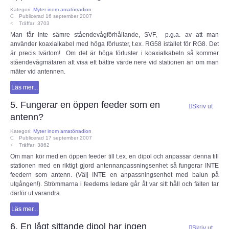
Kategori:
Myter inom amatörradion
Publicerad 16 september 2007
Medlemsansökan
Träffar: 3703
Man får inte sämre ståendevågförhållande, SVF, p.g.a. av att man
använder koaxialkabel med höga förluster, t.ex. RG58 istället för RG8. Det
OM ESR
är precis tvärtom! Om det är höga förluster i koaxialkabeln så kommer
ståendevågmätaren att visa ett bättre värde nere vid stationen än om man
mäter vid antennen.
Om ESR
Läs mer...
Styrelse och Funktionärer
5. Fungerar en öppen feeder som en
Skriv ut
antenn?
Stadgar (pdf)
Kategori:
Myter inom amatörradion
Publicerad 17 september 2007
Träffar: 3862
Målbild (pdf)
Om man kör med en öppen feeder till t.ex. en dipol och anpassar denna till
stationen med en riktigt gjord antennanpassningsenhet så fungerar INTE
feedern som antenn. (Välj INTE en anpassningsenhet med balun på
Hänt i ESR
utgången!). Strömmarna i feederns ledare går åt var sitt håll och fälten tar
därför ut varandra.
ESR - Omvärldsbevakning
Läs mer...
6. En lågt sittande dipol har ingen
Skriv ut