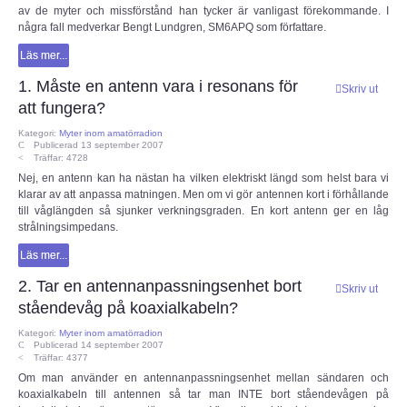
av de myter och missförstånd han tycker är vanligast förekommande. I
några fall medverkar Bengt Lundgren, SM6APQ som författare.
Elsäkerhetsverket
Läs mer...
IEC-CISPR
1. Måste en antenn vara i resonans för
Skriv ut
att fungera?
NRAU
Kategori:
Myter inom amatörradion
Publicerad 13 september 2007
Träffar: 4728
Föreningar
Nej, en antenn kan ha nästan ha vilken elektriskt längd som helst bara vi
klarar av att anpassa matningen. Men om vi gör antennen kort i förhållande
till våglängden så sjunker verkningsgraden. En kort antenn ger en låg
SENASTE
strålningsimpedans.
Läs mer...
Nyheter
2. Tar en antennanpassningsenhet bort
Skriv ut
ståendevåg på koaxialkabeln?
ESR Resonans
Kategori:
Myter inom amatörradion
Publicerad 14 september 2007
ESR-Nyheterna
Träffar: 4377
Om man använder en antennanpassningsenhet mellan sändaren och
koaxialkabeln till antennen så tar man INTE bort ståendevågen på
Satellitnyheter AMSAT