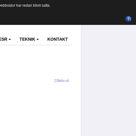
bbsidor har redan blivit satta.
ESR
TEKNIK
KONTAKT
Skriv ut