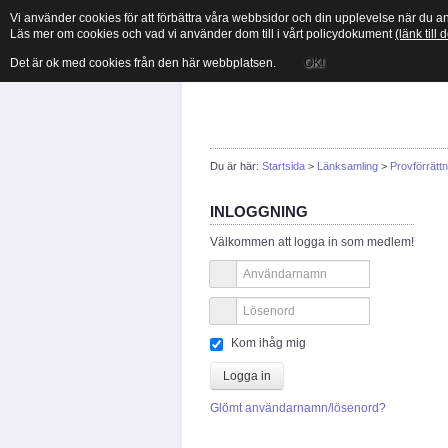
Vi använder cookies för att förbättra våra webbsidor och din upplevelse när du 
Läs mer om cookies och vad vi använder dom till i vårt policydokument
(länk till
Det är ok med cookies från den här webbplatsen.
OK!
Du är här:
Startsida
>
Länksamling
>
Provförrättn
INLOGGNING
Välkommen att logga in som medlem!
Kom ihåg mig
Logga in
Glömt användarnamn/lösenord?