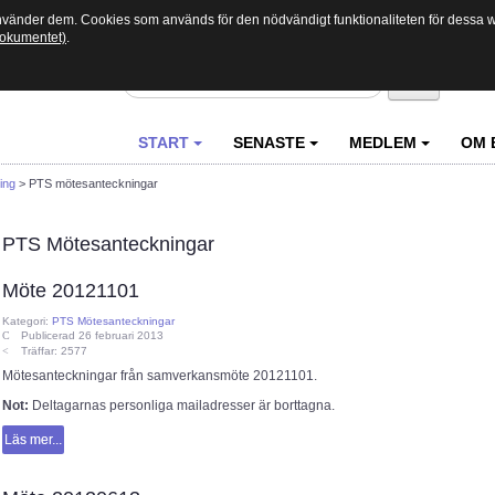
använder dem. Cookies som används för den nödvändigt funktionaliteten för dessa we
 dokumentet)
.
Sök
START
SENASTE
MEDLEM
OM 
ing
>
PTS mötesanteckningar
PTS Mötesanteckningar
Möte 20121101
Kategori:
PTS Mötesanteckningar
Publicerad 26 februari 2013
Träffar: 2577
Mötesanteckningar från samverkansmöte 20121101.
Not:
Deltagarnas personliga mailadresser är borttagna.
Läs mer...