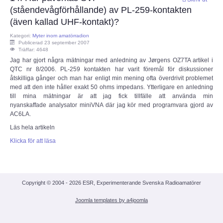
(ståendevågförhållande) av PL-259-kontakten
ECC
(även kallad UHF-kontakt)?
Kategori:
Myter inom amatörradion
Provförrättning
Publicerad 23 september 2007
Träffar: 4648
Jag har gjort några mätningar med anledning av Jørgens OZ7TA artikel i
PTS e-tjänst
QTC nr 8/2006. PL-259 kontakten har varit föremål för diskussioner
åtskilliga gånger och man har enligt min mening ofta överdrivit problemet
med att den inte håller exakt 50 ohms impedans. Ytterligare en anledning
Provfrågebank
till mina mätningar är att jag fick tillfälle att använda min
nyanskaffade analysator miniVNA där jag kör med programvara gjord av
AC6LA.
Provfrågegruppen
Läs hela artikeln
PTS mötesanteckningar
Klicka för att läsa
IARU
Copyright © 2004 - 2026 ESR, Experimenterande Svenska Radioamatörer
IARU dokument
Joomla templates by a4joomla
Elsäkerhetsverket