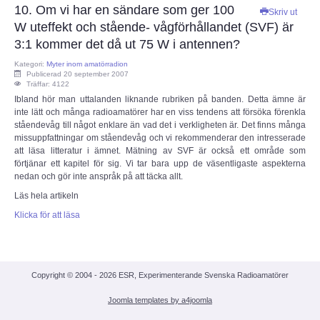
10. Om vi har en sändare som ger 100
Skriv ut
ECC
W uteffekt och stående- vågförhållandet (SVF) är
3:1 kommer det då ut 75 W i antennen?
Provförrättning
Kategori:
Myter inom amatörradion
Publicerad 20 september 2007
Träffar: 4122
PTS e-tjänst
Ibland hör man uttalanden liknande rubriken på banden. Detta ämne är
inte lätt och många radioamatörer har en viss tendens att försöka förenkla
ståendevåg till något enklare än vad det i verkligheten är. Det finns många
Provfrågebank
missuppfattningar om ståendevåg och vi rekommenderar den intresserade
att läsa litteratur i ämnet. Mätning av SVF är också ett område som
förtjänar ett kapitel för sig. Vi tar bara upp de väsentligaste aspekterna
Provfrågegruppen
nedan och gör inte anspråk på att täcka allt.
Läs hela artikeln
PTS mötesanteckningar
Klicka för att läsa
IARU
IARU dokument
Copyright © 2004 - 2026 ESR, Experimenterande Svenska Radioamatörer
Joomla templates by a4joomla
Elsäkerhetsverket