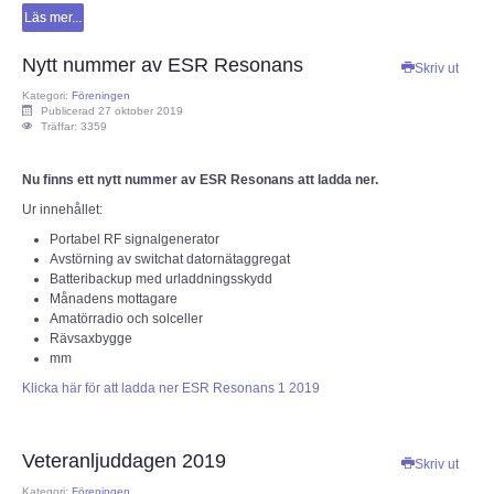
Läs mer...
OM ESR
Nytt nummer av ESR Resonans
Skriv ut
Kategori:
Föreningen
Om ESR
Publicerad 27 oktober 2019
Träffar: 3359
Styrelse och Funktionärer
Nu finns ett nytt nummer av ESR Resonans att ladda ner.
Ur innehållet:
Stadgar (pdf)
Portabel RF signalgenerator
Avstörning av switchat datornätaggregat
Målbild (pdf)
Batteribackup med urladdningsskydd
Månadens mottagare
Amatörradio och solceller
Hänt i ESR
Rävsaxbygge
mm
ESR - Omvärldsbevakning
Klicka här för att ladda ner ESR Resonans 1 2019
Om webbplatsen ESR.SE
Veteranljuddagen 2019
Skriv ut
Radioskolan - Telegrafi
Kategori:
Föreningen