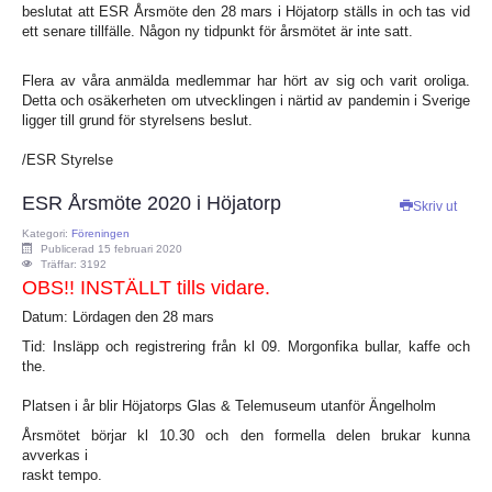
beslutat
att ESR Årsmöte den 28 mars i Höjatorp ställs in och tas vid
ett senare
tillfälle. Någon ny tidpunkt för årsmötet är inte satt.
Bulletiner från ARRL
Flera av våra anmälda medlemmar har hört av sig och varit oroliga.
Nyheter utifrån
Detta och
osäkerheten om utvecklingen i närtid av pandemin i Sverige
ligger till grund
för styrelsens beslut.
Vågutbredningsprognoser
/ESR Styrelse
ESR Årsmöte 2020 i Höjatorp
MEDLEM
Skriv ut
Kategori:
Föreningen
Publicerad 15 februari 2020
Historiska avdelningen
Träffar: 3192
OBS!! INSTÄLLT tills vidare.
WS Set No 19
Datum: Lördagen den 28 mars
Tid: Insläpp och registrering från kl 09. Morgonfika bullar, kaffe och
the.
Inspelningar
Platsen i år blir Höjatorps Glas & Telemuseum utanför Ängelholm
Bildarkiv SM4XL
Årsmötet börjar kl 10.30 och den formella delen brukar kunna
avverkas i
raskt tempo.
Medlemsansökan