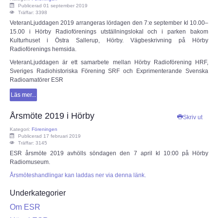
Publicerad 01 september 2019
Träffar: 3398
GDPR
VeteranLjuddagen 2019 arrangeras lördagen den 7:e september kl 10.00–
15.00 i Hörby Radioförenings utställningslokal och i parken bakom
Kulturhuset i Östra Sallerup, Hörby. Vägbeskrivning på Hörby
Samarbetspartners
Radioförenings hemsida.
VeteranLjuddagen är ett samarbete mellan Hörby Radioförening HRF,
Rikstäckande föreningar
Sveriges Radiohistoriska Förening SRF och Exprimenterande Svenska
Radioamatörer ESR
TEKNIK
Läs mer...
Årsmöte 2019 i Hörby
Skriv ut
Antenner och antennsystem
Kategori:
Föreningen
Publicerad 17 februari 2019
Digitalteknik
Träffar: 3145
ESR årsmöte 2019 avhölls söndagen den 7 april kl 10:00 på Hörby
Radiomuseum.
Experimentera med elektronik
Årsmöteshandlingar kan laddas ner via denna länk.
Myter inom amatörradion
Underkategorier
Om ESR
RA200