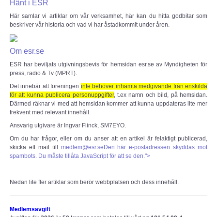
Hänt i ESR
Här samlar vi artiklar om vår verksamhet, här kan du hitta godbitar som
Radioutrustning
beskriver vår historia och vad vi har åstadkommit under åren.
Tillbehör
Om esr.se
ESR har beviljats utgivningsbevis för hemsidan esr.se av Myndigheten för
Wireless Set No.19
press, radio & Tv (MPRT).
Det innebär att föreningen
inte behöver inhämta medgivande från enskilda
Övrigt
för att kunna publicera personuppgifter
, t.ex namn och bild, på hemsidan.
Därmed räknar vi med att hemsidan kommer att kunna uppdateras lite mer
frekvent med relevant innehåll.
Utbildning - Radioteknik
Ansvarig utgivare är Ingvar Flinck, SM7EYO.
Om du har frågor, eller om du anser att en artikel är felaktigt publicerad,
Utbildning - Telegrafi
skicka ett mail till
medlem@esr.se
Den här e-postadressen skyddas mot
spambots. Du måste tillåta JavaScript för att se den.
">
Allt om amatörradiotrafik
Nedan lite fler artiklar som berör webbplatsen och dess innehåll.
Störningar / EMC / EMI
Medlemsavgift