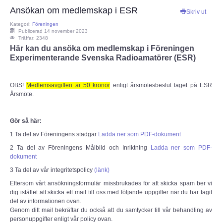
Ansökan om medlemskap i ESR
Skriv ut
ECC
Kategori:
Föreningen
Publicerad 14 november 2023
Träffar: 2348
Provförrättning
Här kan du ansöka om medlemskap i Föreningen
Experimenterande Svenska Radioamatörer (ESR)
PTS e-tjänst
OBS!
Medlemsavgiften är 50 kronor
enligt årsmötesbeslut taget på ESR
Provfrågebank
Årsmöte.
Provfrågegruppen
Gör så här:
1 Ta del av Föreningens stadgar
Ladda ner som PDF-dokument
PTS mötesanteckningar
2 Ta del av Föreningens Målbild och Inriktning
Ladda ner som PDF-
dokument
IARU
3 Ta del av vår integritetspolicy
(länk)
Eftersom vårt ansökningsformulär missbrukades för att skicka spam ber vi
IARU dokument
dig istället att skicka ett mail till oss med följande uppgifter när du har tagit
del av informationen ovan.
Genom ditt mail bekräftar du också att du samtycker till vår behandling av
Elsäkerhetsverket
personuppgifter enligt vår policy ovan.