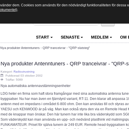
använder dem. Cookies som används för den nödvändigt funktionaliteten för dessa we
 dokumentet)
.
Sök
START
SENASTE
MEDLEM
OM 
>
Nya produkter Antenntuners - QRP tranceivrar - "QRP-slutsteg"
Nya produkter Antenntuners - QRP tranceivrar - "QRP-s
Kategori:
Radioutrustning
Publicerad 03 oktober 2002
Träffar: 5089
Nya automatiska antennavstämningsenheter
LDG heter en firma som haft stora framgångar med sina automatiska antenna tune
byggsatser. Nu har man även en fjärrstyrd variant, RT-11. Den klarar att anpassa 
antenn med en impedans i området 6-800 ohm. Den kan anslutas till och styras av
YAESU och KENWOOD är på väg. Man kan också styra den via en Remote Head Kit.
med de knappar man önskar. Den här tunern har inte lika bra väderskydd som SGC 
Som väderskydd kan man använda en upp- och nedvänd plasthink vid matningspu
FUNKAMATEUR. Priset för själva tunern är 249 EUR. Remote head-byggsatsen ko