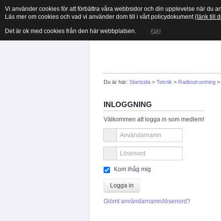
Vi använder cookies för att förbättra våra webbsidor och din upplevelse när du 
Läs mer om cookies och vad vi använder dom till i vårt policydokument
(länk till
Det är ok med cookies från den här webbplatsen.
OK!
Du är här:
Startsida
>
Teknik
>
Radioutrustning
INLOGGNING
Välkommen att logga in som medlem!
Kom ihåg mig
Logga in
Glömt användarnamn/lösenord?