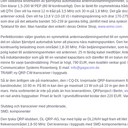
Den välkända tillverkaren av fjärrstyrda automatiska antennavstämningsenheter,
Den klarar 1,5-200 W PEP (80 W kontinuerligt). Den är tänkt för osymmetriska tr
sitt QTH. Den vill ha minst 12 m tråd på 3,5 MHz och 30 m på 1,8 MHz. Det går doc
antenner också. Den vill ha 13,8 V (10-18 V) i matningsspänning och drar 170-27
som drar på det aktuella bandet. SG-239 är ganska billig, jämfört med sina syskon
Tyskland för den. Man handlar den enkelt i deras Online Shop,
www.wimo.com
.
Perfektionisten väljer givetvis en symmetrisk antennavstämningsenhet till en symme
det en sådan fjärrstyrd automatisk tuner att placera nära matningspunkten. Den het
kontinuerlig belastning inom området 1,8-30 MHz. Från betjäningsenheten, som 
polig kabel till avstämningsenheten vid antennen. 25 m färdig kabel medföljer. Ant
två induktanskedjor som går till en variabel kapacitans och därefter till en balun inn
minne för varje bandinställning. Priset är högt, 790 EUR, men kvalitén verkar god. 
Communication Systems Rosenberg, E-mail:
info@gagacom.de
.
TRAMP, ny QRP CW-transceiver i byggsats
Så är den äntligen ute på marknaden, den i CQ-DL lovprisade QRP-transceivern fö
bandmoduler, 10 80 m. På 80 m kan den ge maximalt 13 W och på 10 m ger den 8 W. 
mars. Hela sortimentet är inte på plats än hos leverantören, QRPproject i Berlin,
ww
en rad andra byggsatser. Priset är facilt. I grundutförandet kostar den 220 EUR. 
Slutsteg och transceiver med ytmonterade,
SMD, komponenter
Den tyska QRP-klubben, DL-QRP-AG, har med hjälp av DL2AVH tagit fram ett litet 
frekvensområdet 1,8-50 MHz. Det levereras i byggsats med SMD-komponenterna mon