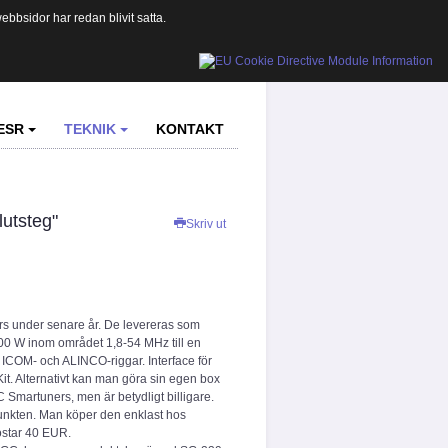
bbsidor har redan blivit satta.
ESR
TEKNIK
KONTAKT
lutsteg"
Skriv ut
rs under senare år. De levereras som
100 W inom området 1,8-54 MHz till en
 ICOM- och ALINCO-riggar. Interface för
 Alternativt kan man göra sin egen box
Smartuners, men är betydligt billigare.
nkten. Man köper den enklast hos
star 40 EUR.