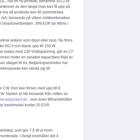
 SGC, har en ny produkt, benämnd SG-239.
ådantenner av den längd man kan få upp på
k bra att använda den till symmetriska
5 mA, beroende på vilken reläkombination
 i Smartunerfamiljen. 399 EUR tar Wimo i
trisk antenn som dipol eller loop. Nu finns
er AG-3 och klarar upp till 150 W
kan matas med 230 Vnätspänning, går en 17-
ennen möter en variabel kapacitans följd av
an uttaget till trx. Betjäningsenheten har
Intresserade kan vända sig till
r CW. Den kan förses med upp till 8
Starten är lite trevande från mitten av
w.qrpproject.de
, som även tillhandahåller
Varje bandmodul kostar 20 EUR.
slutsteg, som ger 7,5 W ut inom
terade. I övrigt innehåller det 4