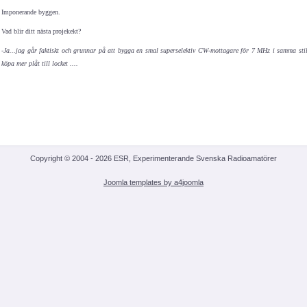
Imponerande byggen.
Vad blir ditt nästa projekekt?
-Ja...jag går faktiskt och grunnar på att bygga en smal superselektiv CW-mottagare för 7 MHz i samma sti
köpa mer plåt till locket ....
Copyright © 2004 - 2026 ESR, Experimenterande Svenska Radioamatörer
Joomla templates by a4joomla