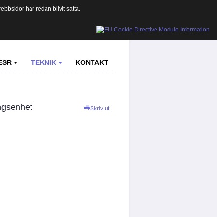
bbsidor har redan blivit satta.
ESR
TEKNIK
KONTAKT
ngsenhet
Skriv ut