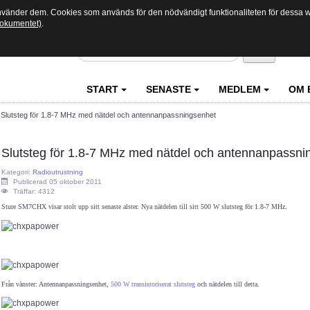
använder dem. Cookies som används för den nödvändigt funktionaliteten för dessa we
 dokumentet)
.
Sök
START
SENASTE
MEDLEM
OM 
>
Slutsteg för 1.8-7 MHz med nätdel och antennanpassningsenhet
Slutsteg för 1.8-7 MHz med nätdel och antennanpassni
Kategori:
Radioutrustning
Publicerad 05 oktober 2011
Träffar: 4312
Sture SM7CHX visar stolt upp sitt senaste alster. Nya nätdelen till sitt 500 W slutsteg för 1.8-7 MHz.
Från vänster: Antennanpassningsenhet,
500 W transistoriserat slutsteg
och nätdelen till detta.