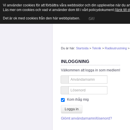
Vi använder cookies för att förbättra våra webbsidor och din upplevelse när du 
Läs mer om cookies och vad vi använder dom till i vårt policydokument
(länk till
Det är ok med cookies från den här webbplatsen.
OK!
Du är här:
Startsida
>
Teknik
>
Radioutrustning
INLOGGNING
Välkommen att logga in som medlem!
Kom ihåg mig
Logga in
Glömt användarnamn/lösenord?