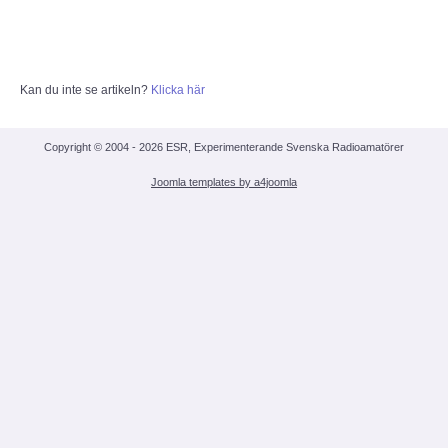
Medlemsansökan
Kan du inte se artikeln?
Klicka här
OM ESR
Om ESR
Copyright © 2004 - 2026 ESR, Experimenterande Svenska Radioamatörer
Joomla templates by a4joomla
Styrelse och Funktionärer
Stadgar (pdf)
Målbild (pdf)
Hänt i ESR
ESR - Omvärldsbevakning