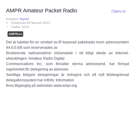
AMPR Amateur Packet Radio
CEPT
Skriv ut
Kategori:
Digitalt
Publicerad 05 februari 2013
ECC
Träffar: 5274
AMPRnet
Provförrättning
Det är bäddat för en omstart av IP-baserad paketradio inom adressrymden
44.0.0.0/8 som reserverades av
förutseende radioamatörer inblandade i ett tidigt skede av Internet-
PTS e-tjänst
utvecklingen. Amateur Radio Digital
Communications Inc, som förvaltar denna adressrymd, har förnyat
regelverket för delegering av adresser.
Provfrågebank
Samtliga tidigare delegeringar är indragna och ett nytt tidsbegränsat
delegationssystem har införts. Information
finns tillgänglig på websidan www.ampr.org.
Provfrågegruppen
PTS mötesanteckningar
IARU
IARU dokument