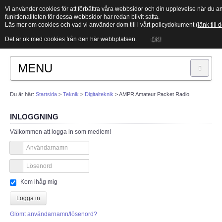
Vi använder cookies för att förbättra våra webbsidor och din upplevelse när d
funktionaliteten för dessa webbsidor har redan blivit satta.
Läs mer om cookies och vad vi använder dom till i vårt policydokument
(länk till
Det är ok med cookies från den här webbplatsen.
OK!
MENU
Sök
Du är här:
Startsida
>
Teknik
>
Digitalteknik
>
AMPR Amateur Packet Radio
INLOGGNING
START
Välkommen att logga in som medlem!
Vad är amatörradio?
Länksamling
Kom ihåg mig
PTS
Logga in
Glömt användarnamn/lösenord?
ITU