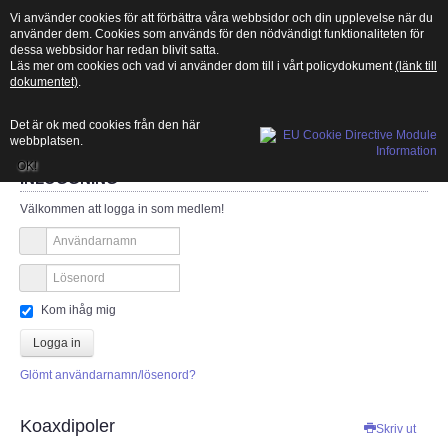
Vi använder cookies för att förbättra våra webbsidor och din upplevelse när du
använder dem. Cookies som används för den nödvändigt funktionaliteten för
dessa webbsidor har redan blivit satta.
Läs mer om cookies och vad vi använder dom till i vårt policydokument
(länk till
MENU
dokumentet)
.
Sök
Det är ok med cookies från den här
Du är här:
Startsida
>
Teknik
>
Antenner och antennsystem
>
Koaxdipoler
webbplatsen.
OK!
INLOGGNING
START
Välkommen att logga in som medlem!
Vad är amatörradio?
Länksamling
Kom ihåg mig
PTS
Logga in
Glömt användarnamn/lösenord?
ITU
Koaxdipoler
CEPT
Skriv ut