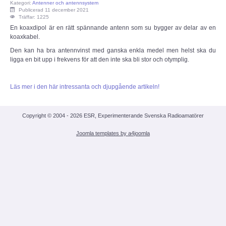
Kategori:
Antenner och antennsystem
Publicerad 11 december 2021
ECC
Träffar: 1225
En koaxdipol är en rätt spännande antenn som su bygger av delar av en
koaxkabel.
Provförrättning
Den kan ha bra antennvinst med ganska enkla medel men helst ska du
ligga en bit upp i frekvens för att den inte ska bli stor och otymplig.
PTS e-tjänst
Läs mer i den här intressanta och djupgående artikeln!
Provfrågebank
Copyright © 2004 - 2026 ESR, Experimenterande Svenska Radioamatörer
Provfrågegruppen
Joomla templates by a4joomla
PTS mötesanteckningar
IARU
IARU dokument
Elsäkerhetsverket