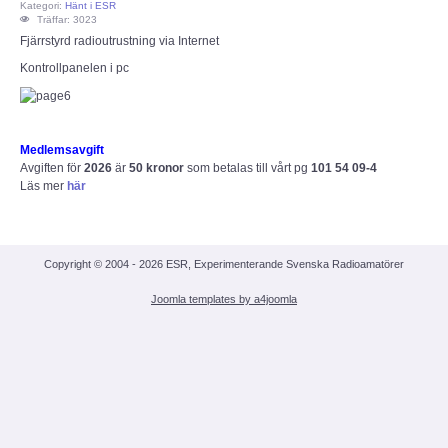
Kategori:
Hänt i ESR
Träffar: 3023
ECC
Fjärrstyrd radioutrustning via Internet
Kontrollpanelen i pc
Provförrättning
PTS e-tjänst
Medlemsavgift
Avgiften för
2026
är
50 kronor
som betalas till vårt pg
101 54 09-4
Provfrågebank
Läs mer
här
Provfrågegruppen
Copyright © 2004 - 2026 ESR, Experimenterande Svenska Radioamatörer
PTS mötesanteckningar
Joomla templates by a4joomla
IARU
IARU dokument
Elsäkerhetsverket