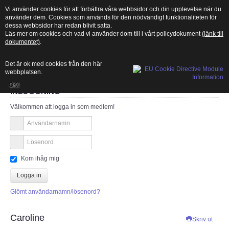
Vi använder cookies för att förbättra våra webbsidor och din upplevelse när du
använder dem. Cookies som används för den nödvändigt funktionaliteten för
dessa webbsidor har redan blivit satta.
Läs mer om cookies och vad vi använder dom till i vårt policydokument
(länk till
MENU
dokumentet)
.
Sök
Det är ok med cookies från den här
Du är här:
Startsida
>
Om ESR
>
Hänt i ESR
>
Caroline
webbplatsen.
OK!
INLOGGNING
START
Välkommen att logga in som medlem!
Vad är amatörradio?
Länksamling
Kom ihåg mig
PTS
Logga in
Glömt användarnamn/lösenord?
ITU
Caroline
CEPT
Skriv ut