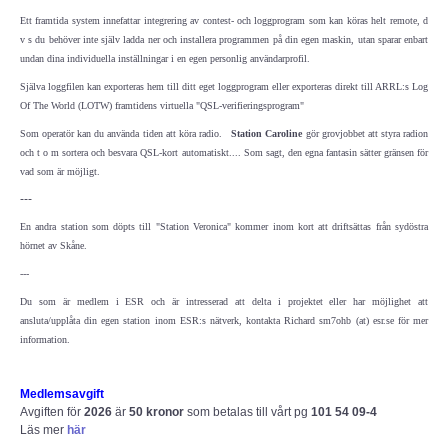
Ett framtida system innefattar integrering av contest- och loggprogram som kan köras helt remote, d
Bulletiner från ARRL
v s du behöver inte själv ladda ner och installera programmen på din egen maskin, utan sparar enbart
undan dina individuella inställningar i en egen personlig användarprofil.
Nyheter utifrån
Själva loggfilen kan exporteras hem till ditt eget loggprogram eller exporteras direkt till ARRL:s Log
Of The World (LOTW) framtidens virtuella "QSL-verifieringsprogram"
Som operatör kan du använda tiden att köra radio.
Station Caroline
gör grovjobbet att styra radion
Vågutbredningsprognoser
och t o m sortera och besvara QSL-kort automatiskt.... Som sagt, den egna fantasin sätter gränsen för
vad som är möjligt.
MEDLEM
---
En andra station som döpts till "Station Veronica" kommer inom kort att driftsättas från sydöstra
Historiska avdelningen
hörnet av Skåne.
---
WS Set No 19
Du som är medlem i ESR och är intresserad att delta i projektet eller har möjlighet att
ansluta/upplåta din egen station inom ESR:s nätverk, kontakta Richard sm7ohb (at) esr.se för mer
Inspelningar
information.
Bildarkiv SM4XL
Medlemsavgift
Avgiften för
2026
är
50 kronor
som betalas till vårt pg
101 54 09-4
Läs mer
här
Medlemsansökan