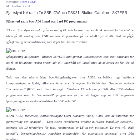
Kategori:
Hänt i ESR
Träffar: 2984
ECC
Fjärrstyrd KV-radio för SSB, CW och PSK31, Station Caroline - SK7ESR
Fjärrstyrd radio över ADSL med standard PC programvara
Provförrättning
"Om att fjärrstyra en radio från en vanlig PC och headset över en ADSL internet förbindelse"
är
titeln på ett föredrag som ESR kommer att presentera på Radioträff Syd RS-04. Just nu pågår
PTS e-tjänst
igångkörning av radiostationen, som döpts till
Station Caroline
.
Provfrågebank
Igångkörning av systemet - Richard SM7OHB konfigurerar Linuxmaskinen som skall användas för
att få ett lättarbetat rubust system där allt underhåll och installation av mjukvara etc kan ske på
distans.
Provfrågegruppen
Tack vare den relativt höga överföringshastigheten över ADSL så behövs inga kraftfulla
komprimeringar av ljudet, vilket medför att man får mycket lite fördröjning. Genom att använda
PTS mötesanteckningar
"fjärrskrivbord" (RDP) som finns inbyggt i Windows XP och vanlig CAT- eller CI/V-interface
programvara samt fri Voice-over-IP programvara går det att bygga upp en fullt fungerande
fjärrstyrning av en amatörradiostation för SSB och CW.
IARU
ICOM IC765 tranceiver, kontrollmottagare CR91 Standard Radio, Linux- och XP-datorerna för
IARU dokument
fjärrstyrning och underhåll. Dom svarta racklådorna ovanför IC765:an innehåller Radio/PC-
interface och LF-förstärkare för lokal monitorering av LF in och utsignaler. De övre två, skall
innehålla övervakningskretsar respektive antennreläer för automatiskt antennval styrt från
Elsäkerhetsverket
banddata.