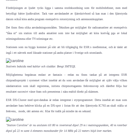
Fördröjningen av ljudet tycks ligga i samma storleksordning som för mobiltelefoner, men med
IEC-CISPR
betydligt bättre ljudkvalitet. Tack vare användandet av fjärrskrivbord så kan man i den fjärrstyrda
datorn också köra andra program exempelvis rotorstyrning och antennomkopplare.
NRAU
Det finns flera olika användningsområden. Tekniken ger möjlighet för radioamatörer att exempelvis
"låna ut" sin station till andra amatörer som inte har möjlighet att köra kortvåg pga av lokal
störningsdimma eller TV-störningar etc.
Föreningar
Stationen som nu byggs kommer på sikt att bli tillgänglig för ESR:s medlemmar, och är tänkt att
ingå i ett nätverk med liknade stationer på andra platser i Sverige och utomlands.
SENASTE
Stativets baksida med kablar och sladdar. Bengt SM7EQL
Nyheter
Möjligheterna begränsas endast av fantasin - redan nu finns tankar på att integrera ESR
chirpradioprojekt i systemet vilket innebär att du som användare får möjlighet att själv välja vilken
ESR Resonans
sändarstation som skall registreras, initiera chirpmottagarens frekvenssvep och därefter följa hur
resultatet succesivt växer fram och presenteras i nära realtid direkt på skärmen.
ESR-Nyheterna
ESR DX-Cluster med spot-databas är redan integrerat i styrprogrammet. Detta innebär att man som
användare bara behöver klicka på en DX-spot i listan för att den fjärrstyrda IC765:an skall ställa ut
frekvens, mode, rätt antenn etc. Klar för trafik på mindre än en sekund.
Satellitnyheter AMSAT
"Station Caroline" är nu ansluten till 80 m inverterad dipol 29 m i matningspunkten, 40 m roterbar
DX-bulletin från ARRL
dipol på 22 m samt 4 elements monobander för 14 MHz på 22 meters höjd över marken.