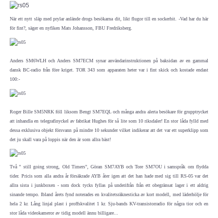
När ett nytt släp med prylar anlände drogs besökarna dit, likt flugor till en sockerbit. -Vad har du här
DX-bulletin från ARRL
för fint?, säger en nyfiken Mats Johansson, FBU Fredriksberg.
Bulletiner från ARRL
Anders SM6WLH och Anders SM7ECM synar användarinstruktionen på baksidan av en gammal
Nyheter utifrån
dansk BC-radio från före kriget. TOR 343 som apparaten heter var i fint skick och kostade endast
100:-
Vågutbredningsprognoser
Roger Bille SM5NRK föll liksom Bengt SM7EQL och många andra alerta besökare för grupptrycket
MEDLEM
att inhandla en telegrafinyckel av fabrikat Hughes för så lite som 10 riksdaler! En stor låda fylld med
dessa exklusiva objekt försvann på mindre 10 sekunder vilket indikerar att det var ett superklipp som
det ju skall vara på loppis när den är som allra bäst!
Historiska avdelningen
WS Set No 19
Två " still going strong, Old Timers", Göran SM7AYB och Tore SM7OU i samspråk om flydda
tider. Pricis som alla andra år försäkrade AYB åter igen att det han hade med sig till RS-05 var det
allra sista i junkboxen - som dock tycks fyllas på underifrån från ett obegränsat lager i ett aldrig
Inspelningar
sinande tempo. Ibland årets fynd noterades en kvalitetsräknesticka av kort modell, med läderhölje för
hela 2 kr. Lång linjal plast i proffskvalitet 1 kr. Sju-bands KV-transistorradio för några tior och en
stor låda videokameror av tidig modell ännu billigare...
Bildarkiv SM4XL