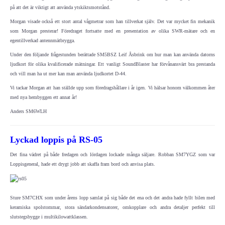
på att det är viktigt att använda ytskiktsmotstånd.
Elsäkerhetsverket
Morgan visade också ett stort antal vågmetrar som han tillverkat själv. Det var mycket fin mekanik
som Morgan presterar! Föredraget fortsatte med en presentation av olika SWR-mätare och en
egentillverkad antennmätbrygga.
IEC-CISPR
Under den följande frågestunden berättade SM5BSZ Leif Åsbrink om hur man kan använda datorns
ljudkort för olika kvalificerade mätningar. Ett vanligt SoundBlaster har förvånansvärt bra prestanda
NRAU
och vill man ha ut mer kan man använda ljudkortet D-44.
Vi tackar Morgan att han ställde upp som föredragshållare i år igen. Vi hälsar honom välkommen åter
Föreningar
med nya hembyggen ett annat år!
Anders SM6WLH
SENASTE
Lyckad loppis på RS-05
Nyheter
Det fina vädret på både fredagen och lördagen lockade många säljare. Robban SM7YGZ som var
Loppisgeneral, hade ett drygt jobb att skaffa fram bord och anvisa plats.
ESR Resonans
ESR-Nyheterna
Sture SM7CHX som under årens lopp samlat på sig både det ena och det andra hade fyllt bilen med
keramiska spolstommar, stora sändarkondensatorer, omkopplare och andra detaljer perfekt till
slutstegsbygge i multikilowattklassen.
Satellitnyheter AMSAT