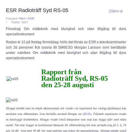
ESR Radioträff Syd RS-05
CEPT
Skriv ut
Kategori:
Hänt i ESR
Träffar: 3827
ECC
Föredrag Om mätteknik med klurighet och utan tillgång till dyra
specialinstrument
Provförrättning
Redan kl 10 på fredag förmiddag hölls det första av ESR:s teknikseminarier
och 26 personer fick lyssna till SM6ESG Morgan Larsson som berättade
under rubriken Om mätteknik med klurighet och utan tillgång till dyra
PTS e-tjänst
specialinstrument.
Provfrågebank
Rapport från
Radioträff Syd, RS-05
den 25-28 augusti
Provfrågegruppen
PTS mötesanteckningar
Morgan inledde med ett enkelt räkneexempel och visade i ett experiment hur vanliga glödlampor kan
användas som effektmätare. Som drivkälla använde Morgan sin
QROlle
. Följande experiment visade
IARU
en hembyggd dioddetektor. Morgan visade också dämpsatser som man kan bygga själv med enkla
medel. När man bygger en kombinerad dämpsats för effektmätning bör man använda steg på 3, 6, 10
IARU dokument
och 20 dB. Steg med 40 dB bör man undvika pga risken för genomläckning. Morgan pekade också