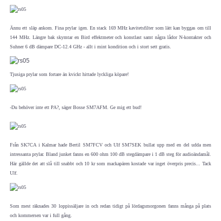
Medlemsansökan
Ännu ett släp ankom. Fina prylar igen. En stack 169 MHz kavitetsfilter som lätt kan byggas om till
144 MHz. Längre bak skymtar en Bird effektmeter och konstlast samt några lådor N-kontakter och
Suhner 6 dB dämpare DC-12.4 GHz - allt i mint kondition och i stort sett gratis.
OM ESR
Om ESR
Tjusiga prylar som fortare än kvickt hittade lyckliga köpare!
Styrelse och Funktionärer
-Du behöver inte ett PA?, säger Bosse SM7AFM. Ge mig ett bud!
Stadgar (pdf)
Från SK7CA i Kalmar hade Bertil SM7FCV och Ulf SM7SEK bullat upp med en del udda men
Målbild (pdf)
intressanta prylar. Bland junket fanns en 600 ohm 100 dB stegdämpare i 1 dB steg för audioändamål.
Här gällde det att slå till snabbt och 10 kr som mackapären kostade var inget överpris precis... Tack
Hänt i ESR
Ulf.
ESR - Omvärldsbevakning
Som mest räknades 30 loppissäljare in och redan tidigt på lördagsmorgonen fanns många på plats
och kommersen var i full gång.