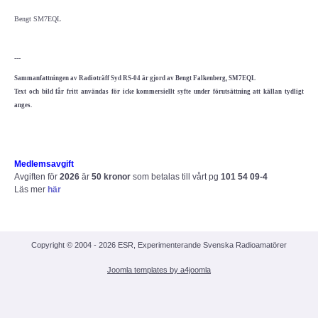
Om webbplatsen ESR.SE
Bengt SM7EQL
Radioskolan - Telegrafi
---
GDPR
Sammanfattningen av Radioträff Syd RS-04 är gjord av Bengt Falkenberg, SM7EQL
Text och bild får fritt användas för icke kommersiellt syfte under förutsättning att källan tydligt
Samarbetspartners
anges.
Rikstäckande föreningar
Medlemsavgift
Avgiften för
2026
är
50 kronor
som betalas till vårt pg
101 54 09-4
TEKNIK
Läs mer
här
Antenner och antennsystem
Copyright © 2004 - 2026 ESR, Experimenterande Svenska Radioamatörer
Digitalteknik
Joomla templates by a4joomla
Experimentera med elektronik