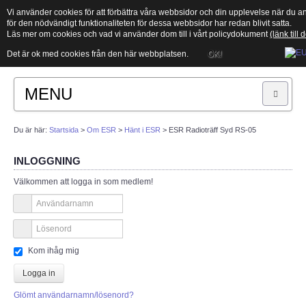
Vi använder cookies för att förbättra våra webbsidor och din upplevelse när d
för den nödvändigt funktionaliteten för dessa webbsidor har redan blivit satta.
Läs mer om cookies och vad vi använder dom till i vårt policydokument
(länk till
Det är ok med cookies från den här webbplatsen.
OK!
MENU
Sök
Du är här:
Startsida
>
Om ESR
>
Hänt i ESR
>
ESR Radioträff Syd RS-05
INLOGGNING
START
Välkommen att logga in som medlem!
Vad är amatörradio?
Länksamling
Kom ihåg mig
PTS
Logga in
Glömt användarnamn/lösenord?
ITU