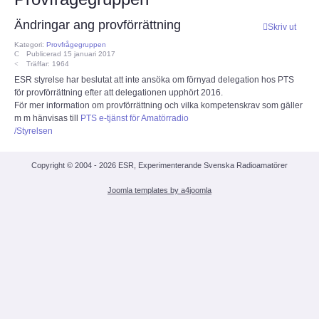
ECC
Ändringar ang provförrättning
Skriv ut
Kategori:
Provfrågegruppen
Publicerad 15 januari 2017
Provförrättning
Träffar: 1964
ESR styrelse har beslutat att inte ansöka om förnyad delegation hos PTS
för provförrättning efter att delegationen upphört 2016.
PTS e-tjänst
För mer information om provförrättning och vilka kompetenskrav som gäller
m m hänvisas till
PTS e-tjänst för Amatörradio
Provfrågebank
/Styrelsen
Provfrågegruppen
Copyright © 2004 - 2026 ESR, Experimenterande Svenska Radioamatörer
Joomla templates by a4joomla
PTS mötesanteckningar
IARU
IARU dokument
Elsäkerhetsverket