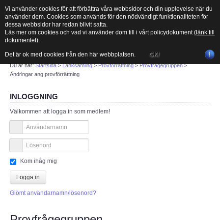
Vi använder cookies för att förbättra våra webbsidor och din upplevelse när du
använder dem. Cookies som används för den nödvändigt funktionaliteten för
dessa webbsidor har redan blivit satta.
Läs mer om cookies och vad vi använder dom till i vårt policydokument
(länk till
MENU
dokumentet)
.
Det är ok med cookies från den här webbplatsen.
OK!
Sök
Du är här:
Startsida
>
Länksamling
>
Provförrättning
>
Provfrågegruppen
>
Ändringar ang provförrättning
START
INLOGGNING
Välkommen att logga in som medlem!
Vad är amatörradio?
Länksamling
Kom ihåg mig
PTS
Logga in
ITU
Glömt användarnamn/lösenord?
CEPT
Provfrågegruppen