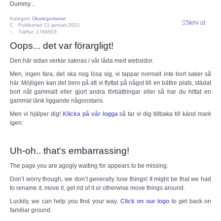
Dummy...
ECC
Kategori:
Okategoriserat
Skriv ut
Publicerad 21 januari 2021
Träffar: 1769503
Provförrättning
Oops... det var förargligt!
Den här sidan verkar saknas i vår låda med websidor.
PTS e-tjänst
Men, ingen fara, det ska nog lösa sig, vi tappar normalt inte bort saker så
här. Möjligen kan det bero på att vi flyttat på något till en bättre plats, städat
Provfrågebank
bort nåt gammalt eller gjort andra förbättringar eller så har du hittat en
gammal länk liggande någonstans.
Men vi hjälper dig!
Provfrågegruppen
Klicka på vår logga
så tar vi dig tillbaka till känd mark
igen.
PTS mötesanteckningar
Uh-oh.. that's embarrassing!
IARU
The page you are agogly waiting for appears to be missing.
Don’t worry though, we don’t generally lose things! It might be that we had
to rename it, move it, get rid of it or otherwise move things around.
IARU dokument
Luckily, we can help you find your way.
Click on our logo
to get back on
familiar ground.
Elsäkerhetsverket