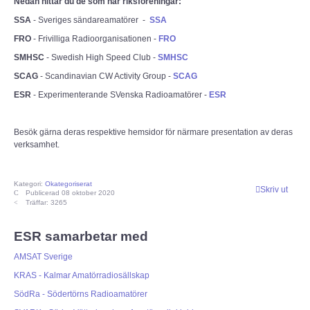
Nedan hittar du de som har riksföreningar:
SSA
- Sveriges sändareamatörer -
SSA
Bulletiner från ARRL
FRO
- Frivilliga Radioorganisationen -
FRO
SMHSC
- Swedish High Speed Club -
SMHSC
Nyheter utifrån
SCAG
- Scandinavian CW Activity Group -
SCAG
Vågutbredningsprognoser
ESR
- Experimenterande SVenska Radioamatörer -
ESR
MEDLEM
Besök gärna deras respektive hemsidor för närmare presentation av deras
verksamhet.
Historiska avdelningen
Kategori:
Okategoriserat
Skriv ut
Publicerad 08 oktober 2020
WS Set No 19
Träffar: 3265
Inspelningar
ESR samarbetar med
AMSAT Sverige
Bildarkiv SM4XL
KRAS - Kalmar Amatörradiosällskap
SödRa - Södertörns Radioamatörer
Medlemsansökan