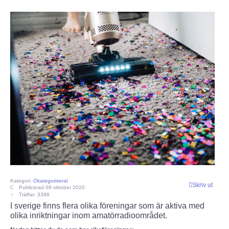
IEC-CISPR
NRAU
Föreningar
SENASTE
Nyheter
ESR Resonans
ESR-Nyheterna
Kategori:
Okategoriserat
Skriv ut
Publicerad 08 oktober 2020
Träffar: 3398
Satellitnyheter AMSAT
I sverige finns flera olika föreningar som är aktiva med
olika inriktningar inom amatörradioområdet.
DX-bulletin från ARRL