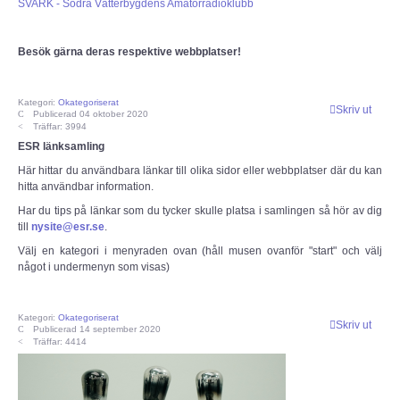
SVARK - Södra Vätterbygdens Amatörradioklubb
OM ESR
Besök gärna deras respektive webbplatser!
Om ESR
Kategori:
Okategoriserat
Skriv ut
Publicerad 04 oktober 2020
Styrelse och Funktionärer
Träffar: 3994
ESR länksamling
Stadgar (pdf)
Här hittar du användbara länkar till olika sidor eller webbplatser där du kan
hitta användbar information.
Har du tips på länkar som du tycker skulle platsa i samlingen
så hör av dig
Målbild (pdf)
till
nysite@esr.se
.
Välj en kategori i menyraden ovan (håll musen ovanför "start" och välj
Hänt i ESR
något i undermenyn som visas)
ESR - Omvärldsbevakning
Kategori:
Okategoriserat
Skriv ut
Publicerad 14 september 2020
Träffar: 4414
Om webbplatsen ESR.SE
Radioskolan - Telegrafi