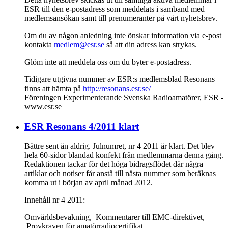
ESR till den e-postadress som meddelats i samband med
medlemsansökan samt till prenumeranter på vårt nyhetsbrev.
Om du av någon anledning inte önskar information via e-post
kontakta
medlem@esr.se
så att din adress kan strykas.
Glöm inte att meddela oss om du byter e-postadress.
Tidigare utgivna nummer av ESR:s medlemsblad Resonans
finns att hämta på
http://resonans.esr.se/
Föreningen Experimenterande Svenska Radioamatörer, ESR -
www.esr.se
ESR Resonans 4/2011 klart
Bättre sent än aldrig. Julnumret, nr 4 2011 är klart. Det blev
hela 60-sidor blandad konfekt från medlemmarna denna gång.
Redaktionen tackar för det höga bidragsflödet där några
artiklar och notiser får anstå till nästa nummer som beräknas
komma ut i början av april månad 2012.
Innehåll nr 4 2011:
Omvärldsbevakning, Kommentarer till EMC-direktivet,
Provkraven för amatörradiocertifikat,