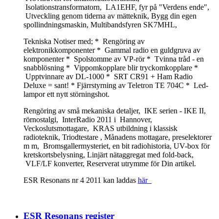
Isolationstransformatorn, LA1EHF, fyr på "Verdens ende",
Utveckling genom tiderna av mätteknik, Bygg din egen
spollindningsmaskin, Multibandsfyren SK7MHL,
Tekniska Notiser med; * Rengöring av
elektronikkomponenter * Gammal radio en guldgruva av
komponenter * Spolstomme av VP-rör * Tvinna tråd - en
snabblösning * Vippomkopplare blir tryckomkopplare *
Upptvinnare av DL-1000 * SRT CR91 + Ham Radio
Deluxe = sant! * Fjärrstyrning av Teletron TE 704C * Led-
lampor ett nytt störningshot.
Rengöring av små mekaniska detaljer, IKE serien - IKE II,
rörnostalgi, InterRadio 2011 i Hannover,
Veckoslutsmottagare, KRAS utbildning i klassisk
radioteknik, Triodtestare , Månadens mottagare, preselektorer
m m, Bromsgallermysteriet, en bit radiohistoria, UV-box för
kretskortsbelysning, Linjärt nätaggregat med fold-back,
VLF/LF konverter, Reserverat utrymme för Din artikel.
ESR Resonans nr 4 2011 kan laddas
här
ESR Resonans register