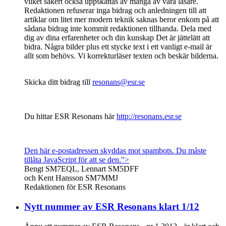
vilket säkert också uppskattas av många av våra läsare.
Redaktionen refuserar inga bidrag och anledningen till att
artiklar om litet mer modern teknik saknas beror enkom på att
sådana bidrag inte kommit redaktionen tillhanda. Dela med
dig av dina erfarenheter och din kunskap Det är jättelätt att
bidra. Några bilder plus ett stycke text i ett vanligt e-mail är
allt som behövs. Vi korrekturläser texten och beskär bilderna.
Skicka ditt bidrag till
resonans@esr.se
Du hittar ESR Resonans här
http://resonans.esr.se
Den här e-postadressen skyddas mot spambots. Du måste
tillåta JavaScript för att se den.
">
Bengt SM7EQL, Lennart SM5DFF
och Kent Hansson SM7MMJ
Redaktionen för ESR Resonans
Nytt nummer av ESR Resonans klart 1/12