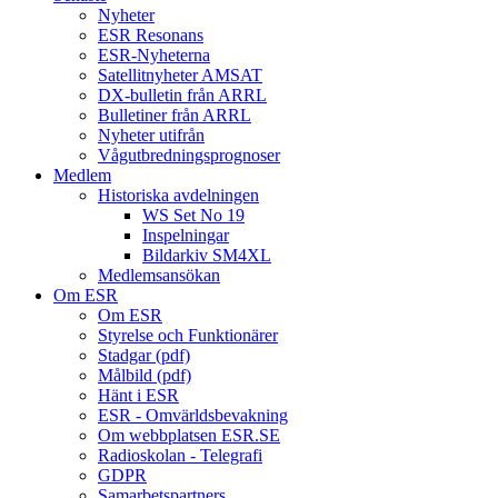
Nyheter
ESR Resonans
ESR-Nyheterna
Satellitnyheter AMSAT
DX-bulletin från ARRL
Bulletiner från ARRL
Nyheter utifrån
Vågutbredningsprognoser
Medlem
Historiska avdelningen
WS Set No 19
Inspelningar
Bildarkiv SM4XL
Medlemsansökan
Om ESR
Om ESR
Styrelse och Funktionärer
Stadgar (pdf)
Målbild (pdf)
Hänt i ESR
ESR - Omvärldsbevakning
Om webbplatsen ESR.SE
Radioskolan - Telegrafi
GDPR
Samarbetspartners