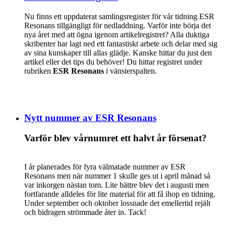
Nu finns ett uppdaterat samlingsregister för vår tidning ESR
Resonans tillgängligt för nedladdning. Varför inte börja det
nya året med att ögna igenom artikelregistret? Alla duktiga
skribenter har lagt ned ett fantastiskt arbete och delar med sig
av sina kunskaper till allas glädje. Kanske hittar du just den
artikel eller det tips du behöver! Du hittar registret under
rubriken
ESR Resonans
i vänsterspalten.
Nytt nummer av ESR Resonans
Varför blev vårnumret ett halvt år försenat?
I år planerades för fyra välmatade nummer av ESR
Resonans men när nummer 1 skulle ges ut i april månad så
var inkorgen nästan tom. Lite bättre blev det i augusti men
fortfarande alldeles för lite material för att få ihop en tidning.
Under september och oktober lossnade det emellertid rejält
och bidragen strömmade åter in. Tack!