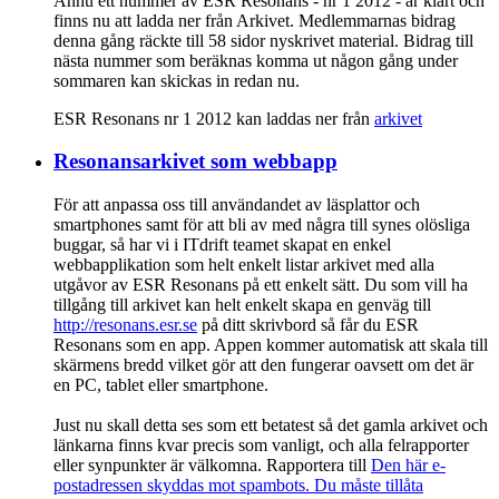
Ännu ett nummer av ESR Resonans - nr 1 2012 - är klart och
finns nu att ladda ner från Arkivet. Medlemmarnas bidrag
denna gång räckte till 58 sidor nyskrivet material. Bidrag till
nästa nummer som beräknas komma ut någon gång under
sommaren kan skickas in redan nu.
ESR Resonans nr 1 2012 kan laddas ner från
arkivet
Resonansarkivet som webbapp
För att anpassa oss till användandet av läsplattor och
smartphones samt för att bli av med några till synes olösliga
buggar, så har vi i ITdrift teamet skapat en enkel
webbapplikation som helt enkelt listar arkivet med alla
utgåvor av ESR Resonans på ett enkelt sätt. Du som vill ha
tillgång till arkivet kan helt enkelt skapa en genväg till
http://resonans.esr.se
på ditt skrivbord så får du ESR
Resonans som en app. Appen kommer automatisk att skala till
skärmens bredd vilket gör att den fungerar oavsett om det är
en PC, tablet eller smartphone.
Just nu skall detta ses som ett betatest så det gamla arkivet och
länkarna finns kvar precis som vanligt, och alla felrapporter
eller synpunkter är välkomna. Rapportera till
Den här e-
postadressen skyddas mot spambots. Du måste tillåta