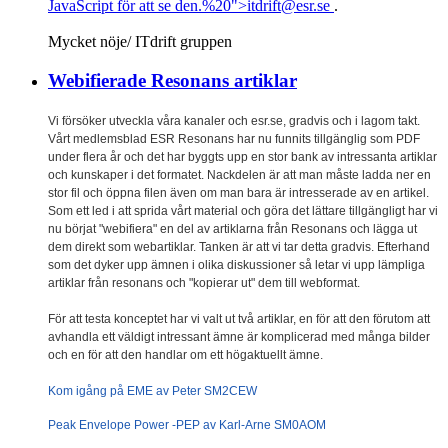
JavaScript för att se den.
%20">
itdrift@esr.se
.
Mycket nöje/ ITdrift gruppen
Webifierade Resonans artiklar
Vi försöker utveckla våra kanaler och esr.se, gradvis och i lagom takt.
Vårt medlemsblad ESR Resonans har nu funnits tillgänglig som PDF
under flera år och det har byggts upp en stor bank av intressanta artiklar
och kunskaper i det formatet. Nackdelen är att man måste ladda ner en
stor fil och öppna filen även om man bara är intresserade av en artikel.
Som ett led i att sprida vårt material och göra det lättare tillgängligt har vi
nu börjat "webifiera" en del av artiklarna från Resonans och lägga ut
dem direkt som webartiklar. Tanken är att vi tar detta gradvis. Efterhand
som det dyker upp ämnen i olika diskussioner så letar vi upp lämpliga
artiklar från resonans och "kopierar ut" dem till webformat.
För att testa konceptet har vi valt ut två artiklar, en för att den förutom att
avhandla ett väldigt intressant ämne är komplicerad med många bilder
och en för att den handlar om ett högaktuellt ämne.
Kom igång på EME av Peter SM2CEW
Peak Envelope Power -PEP av Karl-Arne SM0AOM